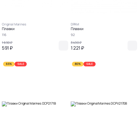
Original Marines
DPAM
Плавки
Плавки
116
92
1 690 ₽
3 490 ₽
591 ₽
1 221 ₽
65%
SALE
80%
SALE