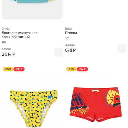
DPAM
Boboli
Лонгслив для купания
Плавки
солнцезащитный
104
110
3 390 ₽
4 190 ₽
678 ₽
2 514 ₽
65%
SALE
65%
SALE