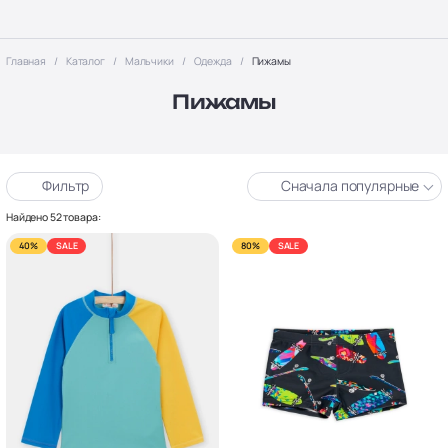
Главная
Каталог
Мальчики
Одежда
Пижамы
Пижамы
Фильтр
Сначала популярные
Найдено 52 товара:
40%
SALE
80%
SALE