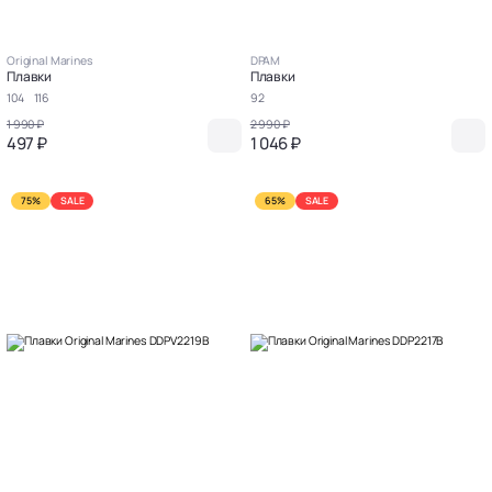
Original Marines
DPAM
Плавки
Плавки
104
116
92
1 990 ₽
2 990 ₽
497 ₽
1 046 ₽
75%
SALE
65%
SALE