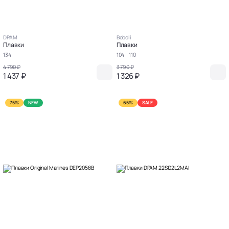
DPAM
Boboli
Плавки
Плавки
134
104
110
4 790 ₽
3 790 ₽
1 437 ₽
1 326 ₽
75%
NEW
65%
SALE