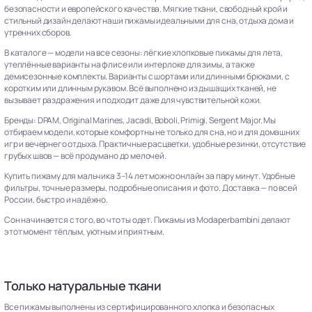
безопасности и европейского качества. Мягкие ткани, свободный крой и
стильный дизайн делают наши пижамы идеальными для сна, отдыха дома и
утренних сборов.
В каталоге — модели на все сезоны: лёгкие хлопковые пижамы для лета,
утеплённые варианты на флисе или интерлоке для зимы, а также
демисезонные комплекты. Варианты с шортами или длинными брюками, с
коротким или длинным рукавом. Всё выполнено из дышащих тканей, не
вызывает раздражения и подходит даже для чувствительной кожи.
Бренды: DPAM, Original Marines, Jacadi, Boboli, Primigi, Sergent Major. Мы
отбираем модели, которые комфортны не только для сна, но и для домашних
игр и вечернего отдыха. Практичные расцветки, удобные резинки, отсутствие
грубых швов — всё продумано до мелочей.
Купить пижаму для мальчика 3–14 лет можно онлайн за пару минут. Удобные
фильтры, точные размеры, подробные описания и фото. Доставка — по всей
России, быстро и надёжно.
Сон начинается с того, во что ты одет. Пижамы из Modaperbambini делают
этот момент тёплым, уютным и приятным.
Только натуральные ткани
Все пижамы выполнены из сертифицированного хлопка и безопасных