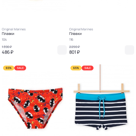
Original Marines
Original Marines
Плавки
Плавки
104
116
1 390 ₽
2 290 ₽
486 ₽
801 ₽
65%
SALE
65%
SALE