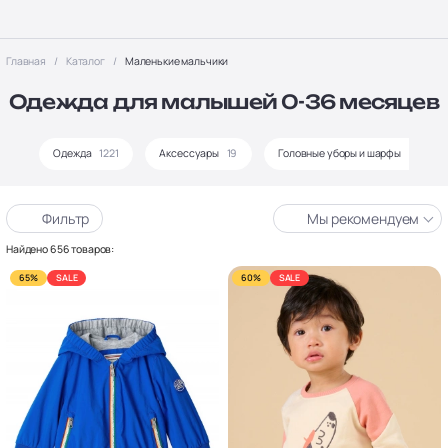
Главная
Каталог
Маленькие мальчики
Одежда для малышей 0-36 месяцев
Одежда
1221
Аксессуары
19
Головные уборы и шарфы
81
Фильтр
Мы рекомендуем
Найдено 656 товаров:
65%
SALE
60%
SALE