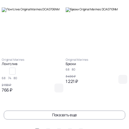
Original Marines
Original Marines
Лонгслив
Брюки
68
80
3 490 ₽
68
74
80
1 221 ₽
2 190 ₽
766 ₽
Показать еще