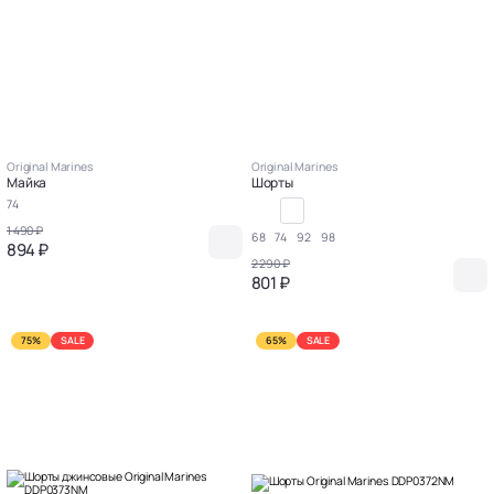
Original Marines
Original Marines
Майка
Шорты
74
1 490 ₽
68
74
92
98
894 ₽
2 290 ₽
801 ₽
75%
SALE
65%
SALE