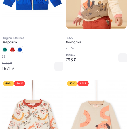
Original Marines
DPAM
Ветровка
Лонгслив
71
74
1 990 ₽
68
796 ₽
4 490 ₽
1 571 ₽
60%
SALE
80%
SALE