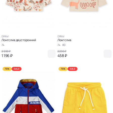
DPAM
DPAM
Лонгслив двусторонний
Лонгслив
74
74
80
2 990 ₽
2 290 ₽
1 196 ₽
458 ₽
75%
SALE
75%
SALE