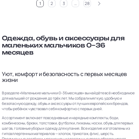
>
1
2
3
...
28
Одежда, обувь и аксессуары для
маленьких мальчиков 0–36
месяцев
Уют, комфорт и безопасность с первых месяцев
жизни
В разделе «Маленькие мальчики 0–36 месяцев» вы найдёте всё необходимое
для малышей от рождения до трёх лет. Мы собрали мягкую, удобную и
безопасную одежду, обувь и аксессуары от лучших европейских брендов,
чтобы ребёнок чувствовал себя комфортно с первых дней.
Ассортимент включает повседневные и нарядные комплекты, боди,
комбинезоны, брюки, толстовки, футболки, пижамы, носки, обувь для первых
шагов, головные уборы и одежду для купания. Все изделия изготовлены из
гипоаллергенных материалов — хлопок, трикотаж, флис, шерсть.
Продуманные застёжки, мягкие швы и эластичные пояса обеспечивают