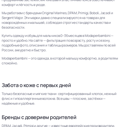
комфорт и лёгкость в уходе.
Мы работаем с брендами Original Marines, DPAM, Primigi, Boboli, Jacadi и
Sergent Major. Эти марки давно специализируются на товарах для
новорождённых и малышей, соблюдая строгие стандарты качества и
безопасности.
Купить одежду и обувь для мальчиков 0–36 месяцев в Modaperbambini —
просто и удобно. На сайте — фильтрация по возрасту, росту и сезону,
подробные фото, описания и таблицы размеров. Мы доставляем по всей
России, аккуратно и быстро.
Modaperbambini — это одежда, в которой малышу комфортно, а родителям
спокойно.
Забота о коже с первых дней
Только безопасные и мягкие ткани: сертифицированный хлопок, нежный
флис и гипоаллергенные волокна. Все швы — плоские, застёжки —
надёжные и удобные.
Бренды с доверием родителей
DPAM, Jacadi, Primigi и другие — известные европейские производители,