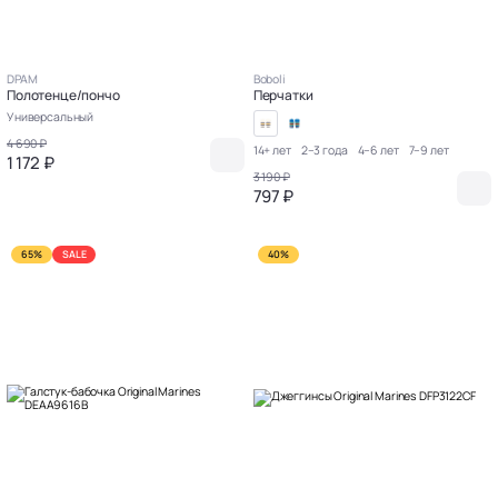
DPAM
Boboli
Полотенце/пончо
Перчатки
Универсальный
4 690 ₽
14+ лет
2–3 года
4–6 лет
7–9 лет
1 172 ₽
3 190 ₽
797 ₽
65%
SALE
40%