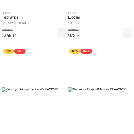
DPAM
DPAM
Перчатки
Шорты
3–5 лет
6–8 лет
98
104
2 990 ₽
3 890 ₽
1 345 ₽
972 ₽
65%
SALE
65%
SALE