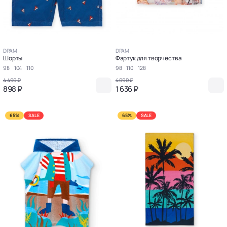
DPAM
DPAM
Шорты
Фартук для творчества
98
104
110
98
110
128
4 490 ₽
4 090 ₽
898 ₽
1 636 ₽
65%
SALE
65%
SALE