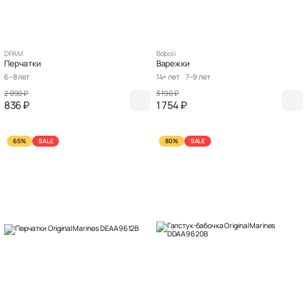
DPAM
Boboli
Перчатки
Варежки
6–8 лет
14+ лет
7–9 лет
2 090 ₽
3 190 ₽
836 ₽
1 754 ₽
65%
SALE
80%
SALE