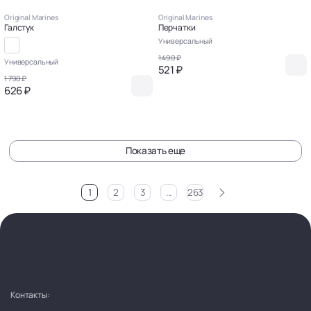
Original Marines
Original Marines
Галстук
Перчатки
Универсальный
1 490 ₽
Универсальный
521 ₽
1 790 ₽
626 ₽
Показать еще
>
1
2
3
...
263
Контакты: