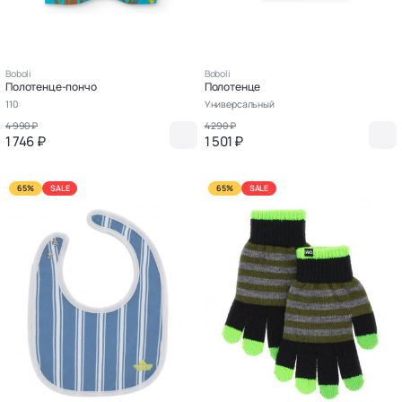
Boboli
Boboli
Полотенце-пончо
Полотенце
110
Универсальный
4 990 ₽
4 290 ₽
1 746 ₽
1 501 ₽
65%
SALE
65%
SALE