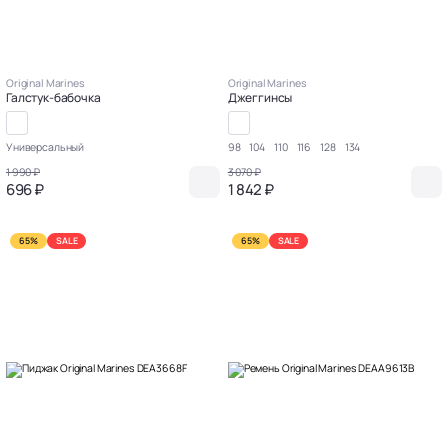
Original Marines
Original Marines
Галстук-бабочка
Джеггинсы
Универсальный
98
104
110
116
128
134
1 990 ₽
3 070 ₽
696 ₽
1 842 ₽
65%
SALE
65%
SALE