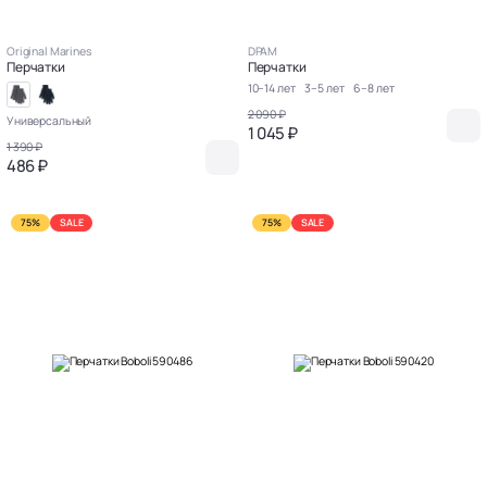
Original Marines
DPAM
Перчатки
Перчатки
10–14 лет
3–5 лет
6–8 лет
2 090 ₽
Универсальный
1 045 ₽
1 390 ₽
486 ₽
75%
SALE
75%
SALE