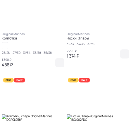
Original Marines
Original Marines
Колготки
Носки, 3 пары
31/33
34/36
37/39
2 290 ₽
23/26
27/30
31/34
35/38
35/38
1 374 ₽
1 390 ₽
486 ₽
80%
SALE
65%
SALE