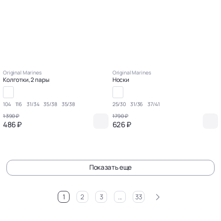
Original Marines
Original Marines
Колготки, 2 пары
Носки
104
116
31/34
35/38
35/38
25/30
31/36
37/41
1 390 ₽
1 790 ₽
486 ₽
626 ₽
Показать еще
>
1
2
3
...
33