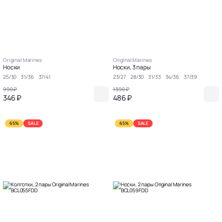
Original Marines
Original Marines
Носки
Носки, 3 пары
25/30
31/36
37/41
23/27
28/30
31/33
34/36
37/39
990 ₽
1 390 ₽
346 ₽
486 ₽
65%
SALE
65%
SALE