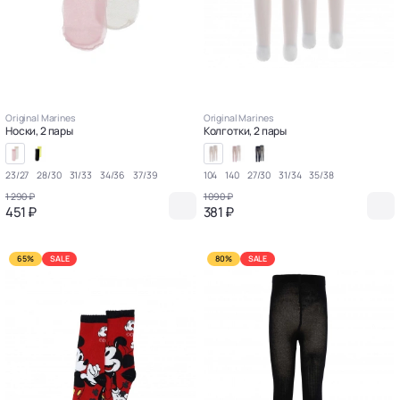
Original Marines
Original Marines
Носки, 2 пары
Колготки, 2 пары
23/27
28/30
31/33
34/36
37/39
104
140
27/30
31/34
35/38
1 290 ₽
1 090 ₽
451 ₽
381 ₽
65%
SALE
80%
SALE