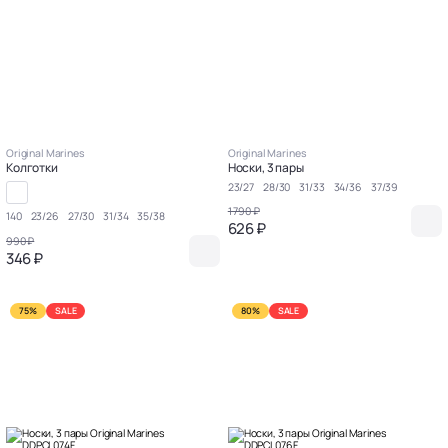
Original Marines
Original Marines
Колготки
Носки, 3 пары
23/27
28/30
31/33
34/36
37/39
1 790 ₽
140
23/26
27/30
31/34
35/38
626 ₽
990 ₽
346 ₽
75%
SALE
80%
SALE