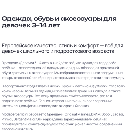
Одежда, обувь и аксессуары для
девочек 3–14 лет
Европейское качество, стиль и комфорт — всё для
девочек школьного и подросткового возраста
В разделе «Девочки 3–14 лет» вы найдёте всё, что нужно для гардероба
ребёнка — от повседневной одежды до нарядных образов, от практичной
обуви до стильных аксессуаров. Мы собрали качественные и продуманные
товары от европейских брендов, которым доверяют родители по всему миру.
В ассортимент входят платья и юбки, брюки и леггинсы, футболки, толстовки,
комбинезоны, верхняя одежда, нижнее бельё и домашняя одежда, а также
обувь и аксессуары. Все вещи продуманы с учётом возраста, роста и
подвижности ребёнка. Только натуральные ткани, гипоаллергенные
материалы, комфортные посадки и аккуратный пошив.
Modaperbambini работает с брендами: Original Marines, DPAM, Boboli, Jacadi,
Primigi, Sergent Major. Эти марки давно зарекомендовали себя как
производители, сочетающие удобство, функциональность и современный
европейский стиль.