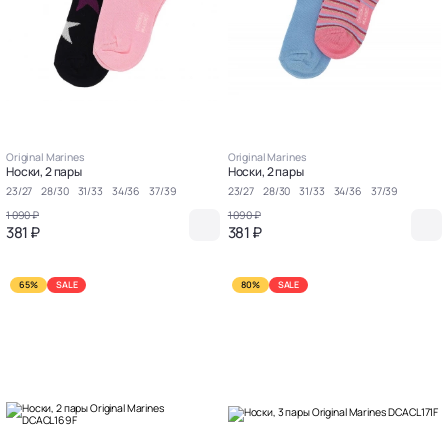
Original Marines
Original Marines
Носки, 2 пары
Носки, 2 пары
23/27
28/30
31/33
34/36
37/39
23/27
28/30
31/33
34/36
37/39
1 090 ₽
1 090 ₽
381 ₽
381 ₽
65%
SALE
80%
SALE