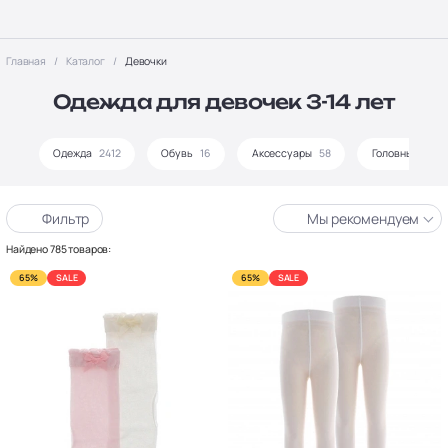
Главная
Каталог
Девочки
Одежда для девочек 3-14 лет
Одежда
2412
Обувь
16
Аксессуары
58
Головные убор
Фильтр
Мы рекомендуем
Найдено 785 товаров:
65%
SALE
65%
SALE