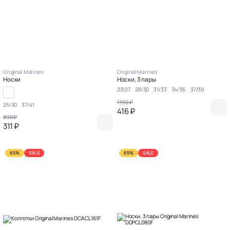
Original Marines
Original Marines
Носки
Носки, 3 пары
23/27
28/30
31/33
34/36
37/39
1 190 ₽
25/30
37/41
416 ₽
890 ₽
311 ₽
65%
SALE
65%
SALE