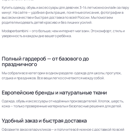
Купить одежду, обувь и аксессуары для девочек 3–14 лет можно онлайн за пару
минут. На сайте — удобная фильтрация, понятные описания, фотографии в
высоком качестве и быстрая доставка по всей России. Мы помогаем
родителям одевать детей красиво и без лишних усилий.
Modaperbambini — это больше, чем интернет-магазин. Это комфорт, стиль и
уверенность в каждом дне вашего ребёнка.
Полный гардероб — от базового до
праздничного
Мы собрали все категории в одном разделе: одежда для школы, прогулок,
отдыха и праздников. Все вещи легко сочетаются между собой.
Европейские бренды и натуральные ткани
Одежда, обувь и аксессуары от надёжных производителей. Хлопок, шерсть,
кожа — только проверенные материалы и безопасные решения для детей.
Удобный заказ и быстрая доставка
Оформите заказ в пару кликов — и получите всё нужное с доставкой по всей