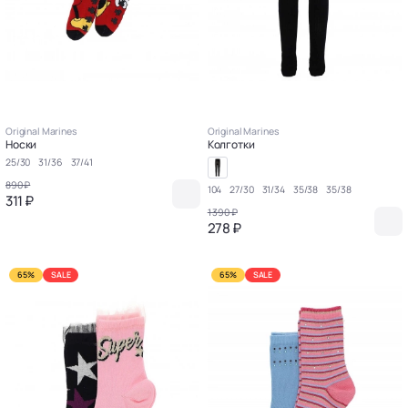
Original Marines
Original Marines
Носки
Колготки
25/30
31/36
37/41
890 ₽
104
27/30
31/34
35/38
35/38
311 ₽
1 390 ₽
278 ₽
65%
SALE
65%
SALE