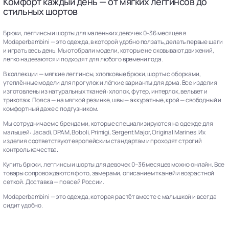
Комфорт каждый день — от мягких леггинсов до
стильных шортов
Брюки, леггинсы и шорты для маленьких девочек 0–36 месяцев в
Modaperbambini — это одежда, в которой удобно ползать, делать первые шаги
и играть весь день. Мы отобрали модели, которые не сковывают движений,
легко надеваются и подходят для любого времени года.
В коллекции — мягкие леггинсы, хлопковые брюки, шорты с оборками,
утеплённые модели для прогулок и лёгкие варианты для дома. Все изделия
изготовлены из натуральных тканей: хлопок, футер, интерлок, вельвет и
трикотаж. Пояса — на мягкой резинке, швы — аккуратные, крой — свободный и
комфортный даже с подгузником.
Мы сотрудничаем с брендами, которые специализируются на одежде для
малышей: Jacadi, DPAM, Boboli, Primigi, Sergent Major, Original Marines. Их
изделия соответствуют европейским стандартам и проходят строгий
контроль качества.
Купить брюки, леггинсы и шорты для девочек 0–36 месяцев можно онлайн. Все
товары сопровождаются фото, замерами, описанием тканей и возрастной
сеткой. Доставка — по всей России.
Modaperbambini — это одежда, которая растёт вместе с малышкой и всегда
сидит удобно.