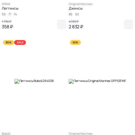
DPAM
Original Marines
Леггинсы
Джинсы
59
71
74
86
92
1 790 ₽
4 720 ₽
358 ₽
2 832 ₽
80%
SALE
55%
Boboli
Original Marines