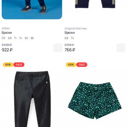
DPAM
Original Marines
Брюки
Брюки
59
68
71
74
80
86
68
74
3 690 ₽
2 190 ₽
922 ₽
766 ₽
65%
SALE
65%
SALE