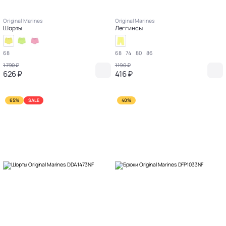
Original Marines
Original Marines
Шорты
Леггинсы
68
68
74
80
86
1 790 ₽
1 190 ₽
626 ₽
416 ₽
65%
SALE
40%