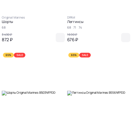
Original Marines
DPAM
Шорты
Леггинсы
68
68
71
74
3 490 ₽
1 690 ₽
872 ₽
676 ₽
65%
SALE
65%
SALE