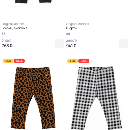
Original Marines
Original Marines
Брюки, экокожа
Шорты
68
68
2 190 ₽
2 690 ₽
766 ₽
941 ₽
65%
SALE
65%
SALE