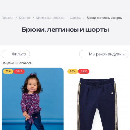
Главная
Каталог
Маленькие девочки
Одежда
Брюки, леггинсы и шорты
Брюки, леггинсы и шорты
Фильтр
Мы рекомендуем
Найдено 196 товаров:
75%
SALE
65%
SALE