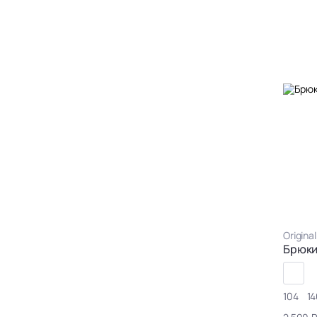
Origina
Брюк
104
14