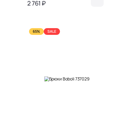
2 761 ₽
65%
SALE