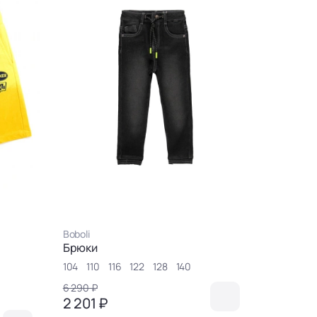
Boboli
Брюки
104
110
116
122
128
140
6 290 ₽
2 201 ₽