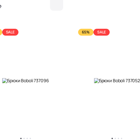
₽
₽
SALE
65%
SALE