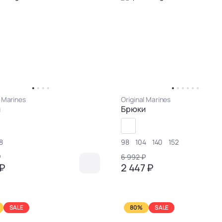
l Marines
Original Marines
и
Брюки
8
98
104
140
152
₽
6 992 ₽
 ₽
2 447 ₽
SALE
80%
SALE