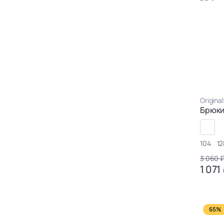
Origina
Брюк
104
12
3 060 
1 071
65%