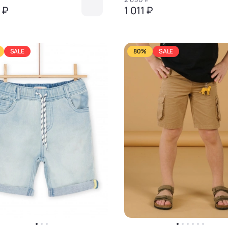
 ₽
1 011 ₽
SALE
80%
SALE