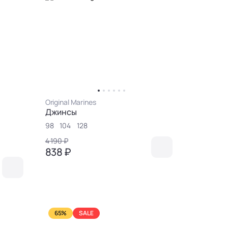
Original Marines
Джинсы
98
104
128
4 190 ₽
838 ₽
65%
SALE