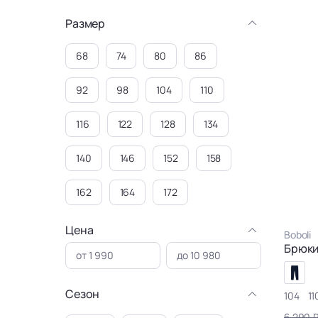
Размер
68
74
80
86
92
98
104
110
116
122
128
134
140
146
152
158
162
164
172
Цена
Boboli
Брюк
Сезон
104
11
6 290 