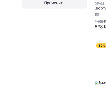
Применить
DPAM
Шорт
110
4 490 
898 
80%