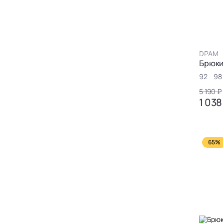
DPAM
Брюк
92
98
5 190 ₽
1 038
65%