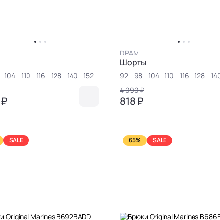
DPAM
и
Шорты
104
110
116
128
140
152
92
98
104
110
116
128
14
4 090 ₽
 ₽
818 ₽
SALE
65%
SALE