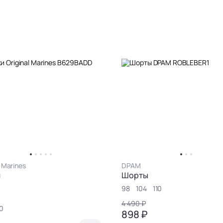
l Marines
DPAM
и
Шорты
98
104
110
4 490 ₽
0
898 ₽