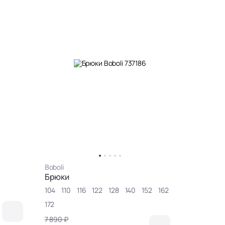
Boboli
Брюки
104
110
116
122
128
140
152
162
172
7 890 ₽