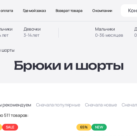
Кон
 оплата
Где мой заказ
Возврат товара
О компании
льчики
Девочки
Мальчики
Д
4 лет
3-14 лет
0-36 месяцев
0
и шорты
Брюки и шорты
ы рекомендуем
Сначала популярные
Сначала новые
Сначал
о 511 товаров:
SALE
65%
NEW