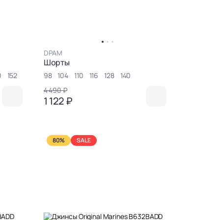
DPAM
Шорты
0
152
98
104
110
116
128
140
4 490 ₽
1 122 ₽
80%
SALE