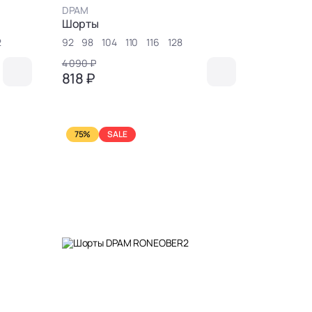
DPAM
Шорты
2
92
98
104
110
116
128
4 090 ₽
818 ₽
75%
SALE