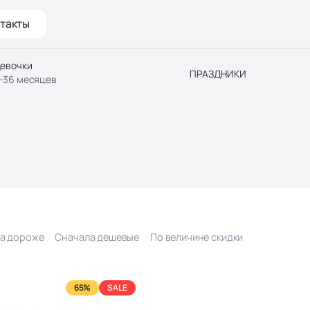
такты
евочки
ПРАЗДНИКИ
-36 месяцев
а дороже
Сначала дешевые
По величине скидки
65%
SALE