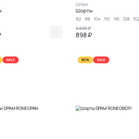
DPAM
ы
Шорты
92
98
104
110
116
128
15
₽
4 490 ₽
₽
898 ₽
SALE
80%
SALE