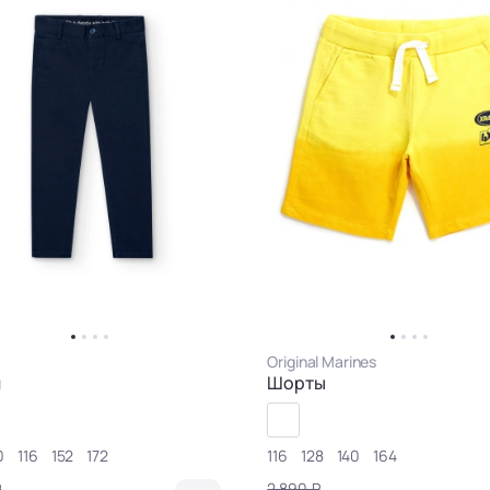
Original Marines
и
Шорты
0
116
152
172
116
128
140
164
₽
2 890 ₽