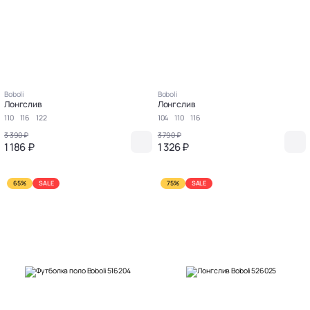
Boboli
Boboli
Лонгслив
Лонгслив
110
116
122
104
110
116
3 390 ₽
3 790 ₽
1 186 ₽
1 326 ₽
65%
SALE
75%
SALE