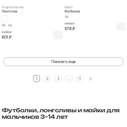
Original Marines
Boboli
Лонгслив
Футболка
116
3 390 ₽
98
104
678 ₽
2 290 ₽
801 ₽
Показать еще
>
1
2
3
...
11
Футболки, лонгсливы и майки для
мальчиков 3–14 лет