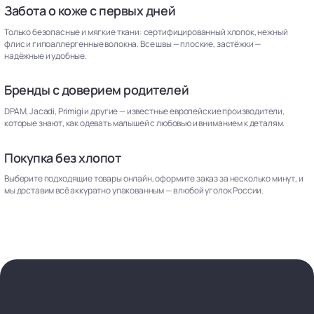
Забота о коже с первых дней
Только безопасные и мягкие ткани: сертифицированный хлопок, нежный
флис и гипоаллергенные волокна. Все швы — плоские, застёжки —
надёжные и удобные.
Бренды с доверием родителей
DPAM, Jacadi, Primigi и другие — известные европейские производители,
которые знают, как одевать малышей с любовью и вниманием к деталям.
Покупка без хлопот
Выберите подходящие товары онлайн, оформите заказ за несколько минут, и
мы доставим всё аккуратно упакованным — в любой уголок России.