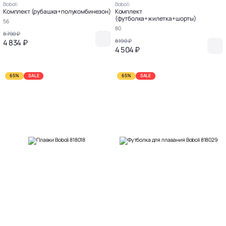
Boboli
Boboli
Комплект (рубашка+полукомбинезон)
Комплект
(футболка+жилетка+шорты)
56
80
8 790 ₽
4 834 ₽
8 190 ₽
4 504 ₽
65%
SALE
65%
SALE