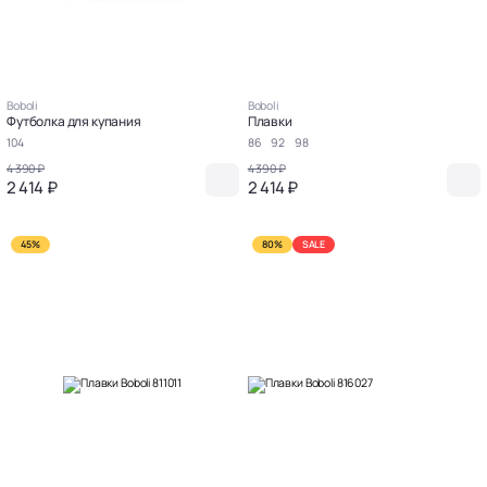
Boboli
Boboli
Футболка для купания
Плавки
104
86
92
98
4 390 ₽
4 390 ₽
2 414 ₽
2 414 ₽
45%
80%
SALE