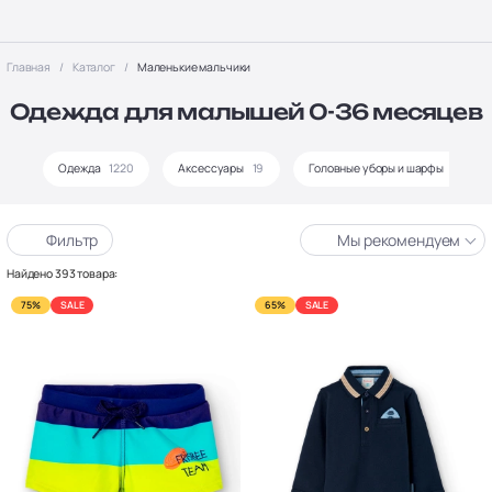
Главная
Каталог
Маленькие мальчики
Одежда для малышей 0-36 месяцев
Одежда
1220
Аксессуары
19
Головные уборы и шарфы
81
Фильтр
Мы рекомендуем
Найдено 393 товара:
75%
SALE
65%
SALE