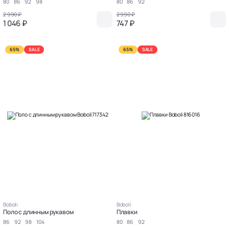
80
86
92
98
80
86
92
2 990 ₽
2 990 ₽
1 046 ₽
747 ₽
65%
SALE
65%
SALE
Boboli
Boboli
Поло с длинным рукавом
Плавки
86
92
98
104
80
86
92