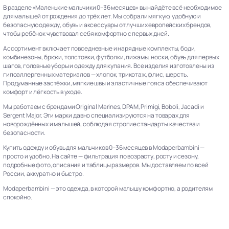
В разделе «Маленькие мальчики 0–36 месяцев» вы найдёте всё необходимое
для малышей от рождения до трёх лет. Мы собрали мягкую, удобную и
безопасную одежду, обувь и аксессуары от лучших европейских брендов,
чтобы ребёнок чувствовал себя комфортно с первых дней.
Ассортимент включает повседневные и нарядные комплекты, боди,
комбинезоны, брюки, толстовки, футболки, пижамы, носки, обувь для первых
шагов, головные уборы и одежду для купания. Все изделия изготовлены из
гипоаллергенных материалов — хлопок, трикотаж, флис, шерсть.
Продуманные застёжки, мягкие швы и эластичные пояса обеспечивают
комфорт и лёгкость в уходе.
Мы работаем с брендами Original Marines, DPAM, Primigi, Boboli, Jacadi и
Sergent Major. Эти марки давно специализируются на товарах для
новорождённых и малышей, соблюдая строгие стандарты качества и
безопасности.
Купить одежду и обувь для мальчиков 0–36 месяцев в Modaperbambini —
просто и удобно. На сайте — фильтрация по возрасту, росту и сезону,
подробные фото, описания и таблицы размеров. Мы доставляем по всей
России, аккуратно и быстро.
Modaperbambini — это одежда, в которой малышу комфортно, а родителям
спокойно.