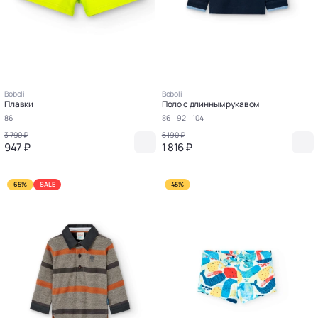
Boboli
Boboli
Плавки
Поло с длинным рукавом
86
86
92
104
3 790 ₽
5 190 ₽
947 ₽
1 816 ₽
65%
SALE
45%