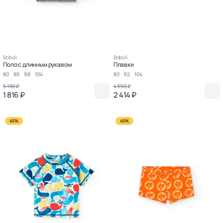
Boboli
Boboli
Поло с длинным рукавом
Плавки
80
86
98
104
80
92
104
5 190 ₽
4 390 ₽
1 816 ₽
2 414 ₽
45%
45%