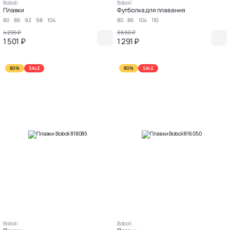
Boboli
Boboli
Плавки
Футболка для плавания
80
86
92
98
104
80
86
104
110
4 290 ₽
3 690 ₽
1 501 ₽
1 291 ₽
80%
SALE
80%
SALE
Boboli
Boboli