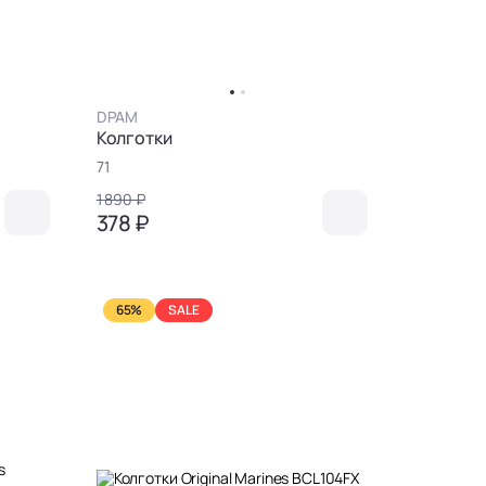
DPAM
Колготки
71
1 890 ₽
378 ₽
65%
SALE