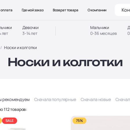
Кон
 оплата
Где мой заказ
Возврат товара
О компании
льчики
Девочки
Мальчики
Д
4 лет
3-14 лет
0-36 месяцев
0
Носки и колготки
Носки и колготки
ы рекомендуем
Сначала популярные
Сначала новые
Сначал
о 112 товаров:
SALE
75%