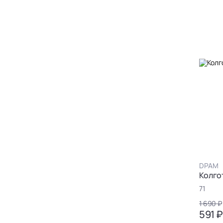
DPAM
Колго
71
1 690 ₽
591 ₽