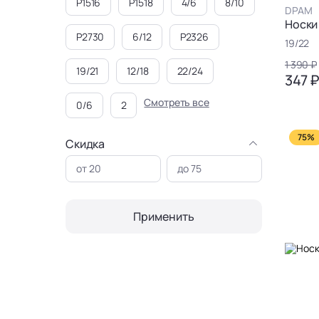
P1516
P1518
4/6
8/10
DPAM
Носки
P2730
6/12
P2326
19/22
1 390 ₽
19/21
12/18
22/24
347 
Смотреть все
0/6
2
75%
Скидка
Применить