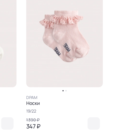
DPAM
Носки
19/22
1 390 ₽
347 ₽