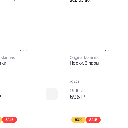
l Marines
Original Marines
тки
Носки, 3 пары
19/21
1 990 ₽
₽
696 ₽
SALE
60%
SALE