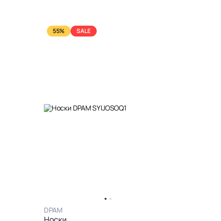
55%
SALE
DPAM
Носки