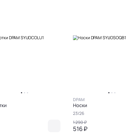
DPAM
тки
Носки
23/26
1 290 ₽
516 ₽