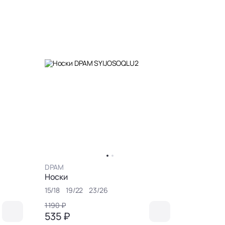
DPAM
Носки
15/18
19/22
23/26
1 190 ₽
535 ₽