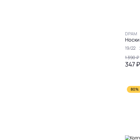
DPAM
Носки
19/22
1 390 ₽
347 
80%