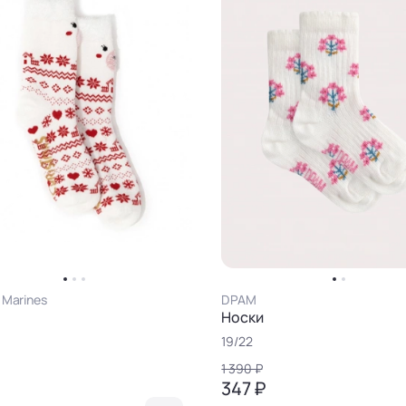
l Marines
DPAM
Носки
19/22
1 390 ₽
347 ₽