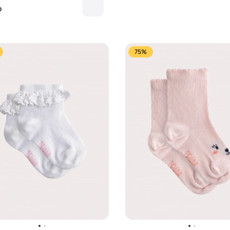
₽
75%