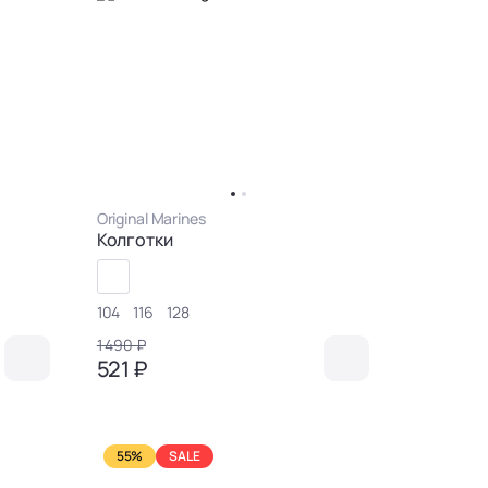
Original Marines
Колготки
104
116
128
1 490 ₽
521 ₽
55%
SALE