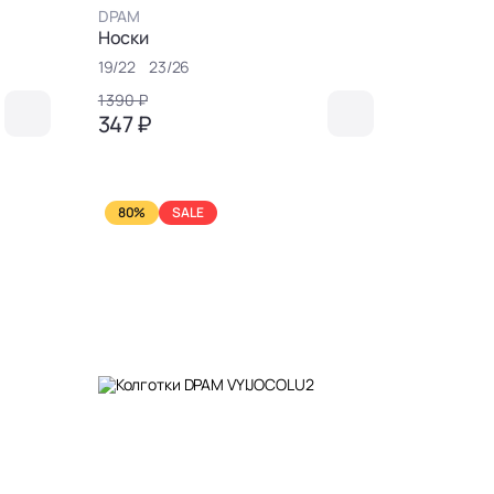
DPAM
Носки
19/22
23/26
1 390 ₽
347 ₽
80%
SALE