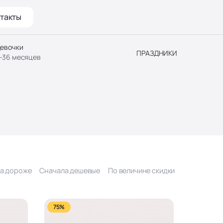
такты
евочки
ПРАЗДНИКИ
-36 месяцев
а дороже
Сначала дешевые
По величине скидки
75%