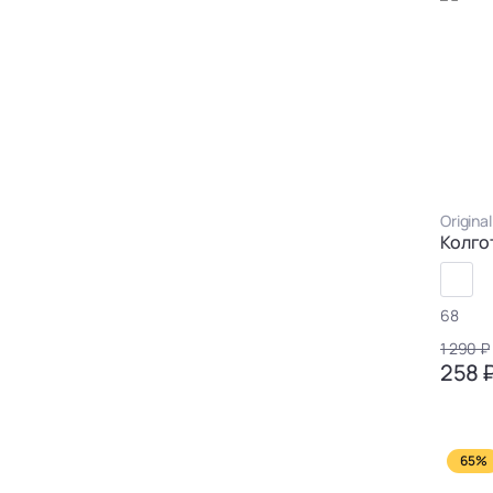
Origina
Колго
68
1 290 ₽
258 
65%