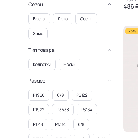
Сезон
486 
Весна
Лето
Осень
75%
Зима
Тип товара
Колготки
Носки
Размер
P1920
6/9
P2122
P1922
P3538
P3134
P1718
P1314
6/8