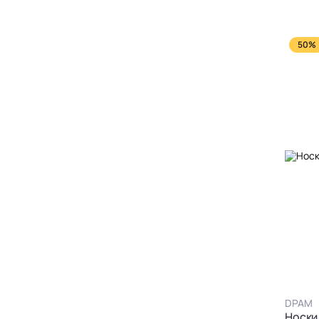
50%
DPAM
Носки