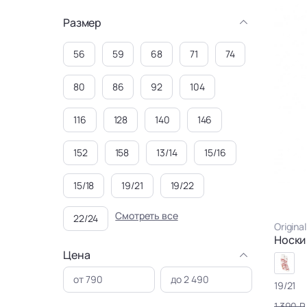
Размер
56
59
68
71
74
80
86
92
104
116
128
140
146
152
158
13/14
15/16
15/18
19/21
19/22
Смотреть все
22/24
Origina
Носки
Цена
19/21
1 390 ₽