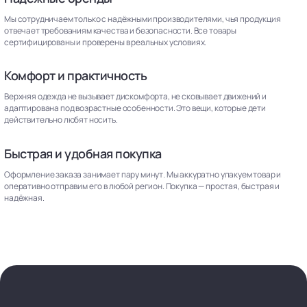
Мы сотрудничаем только с надёжными производителями, чья продукция
отвечает требованиям качества и безопасности. Все товары
сертифицированы и проверены в реальных условиях.
Комфорт и практичность
Верхняя одежда не вызывает дискомфорта, не сковывает движений и
адаптирована под возрастные особенности. Это вещи, которые дети
действительно любят носить.
Быстрая и удобная покупка
Оформление заказа занимает пару минут. Мы аккуратно упакуем товар и
оперативно отправим его в любой регион. Покупка — простая, быстрая и
надёжная.