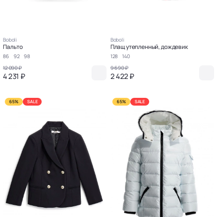
Boboli
Boboli
Пальто
Плащ утепленный, дождевик
86
92
98
128
140
12 090 ₽
9 690 ₽
4 231 ₽
2 422 ₽
65%
SALE
65%
SALE