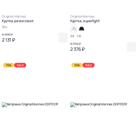
Original Marines
Original Marines
Куртка джинсовая
Куртка, superlight
164
6 090 ₽
98
116
2 131 ₽
6 790 ₽
2 376 ₽
75%
SALE
75%
SALE