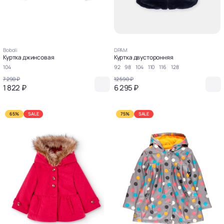
Boboli
DPAM
Куртка джинсовая
Куртка двусторонняя
104
92
98
104
110
116
128
7 290 ₽
12 590 ₽
1 822 ₽
6 295 ₽
65%
SALE
75%
SALE