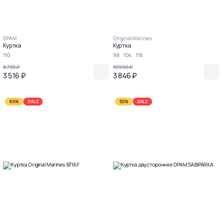
DPAM
Original Marines
Куртка
Куртка
110
98
104
116
8 790 ₽
10 990 ₽
3 516 ₽
3 846 ₽
65%
SALE
55%
SALE