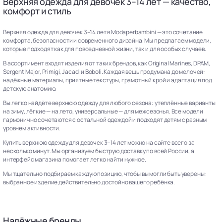
Верхняя одежда для девочек 3–14 лет — качество,
комфорт и стиль
Верхняя одежда для девочек 3–14 лет в Modaperbambini — это сочетание
комфорта, безопасности и современного дизайна. Мы предлагаем модели,
которые подходят как для повседневной жизни, так и для особых случаев.
В ассортимент входят изделия от таких брендов, как Original Marines, DPAM,
Sergent Major, Primigi, Jacadi и Boboli. Каждая вещь продумана до мелочей:
надёжные материалы, приятные текстуры, грамотный крой и адаптация под
детскую анатомию.
Вы легко найдёте верхнюю одежду для любого сезона: утеплённые варианты
на зиму, лёгкие — на лето, универсальные — для межсезонья. Все модели
гармонично сочетаются с остальной одеждой и подходят детям с разным
уровнем активности.
Купить верхнюю одежду для девочек 3–14 лет можно на сайте всего за
несколько минут. Мы организуем быструю доставку по всей России, а
интерфейс магазина помогает легко найти нужное.
Мы тщательно подбираем каждую позицию, чтобы вы могли быть уверены:
выбранное изделие действительно достойно вашего ребёнка.
Надёжные бренды