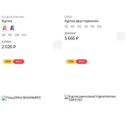
Original Marines
DPAM
Куртка
Куртка двусторонняя
92
98
104
110
116
152
12 590 ₽
98
116
128
140
5 665 ₽
5 790 ₽
2 026 ₽
55%
SALE
75%
SALE