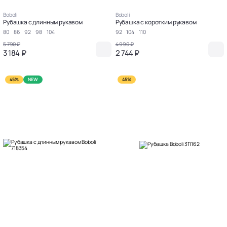
Boboli
Boboli
Рубашка с длинным рукавом
Рубашка с коротким рукавом
80
86
92
98
104
92
104
110
5 790 ₽
4 990 ₽
3 184 ₽
2 744 ₽
45%
NEW
45%