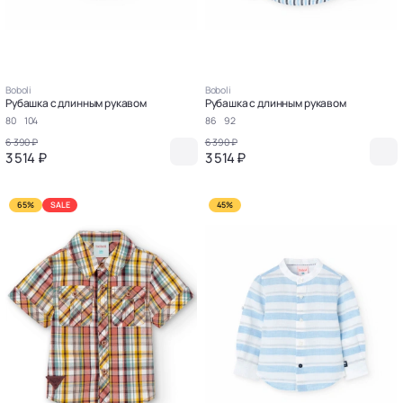
Boboli
Boboli
Рубашка с длинным рукавом
Рубашка с длинным рукавом
80
104
86
92
6 390 ₽
6 390 ₽
3 514 ₽
3 514 ₽
65%
SALE
45%