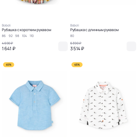
Boboli
Boboli
Рубашка с коротким рукавом
Рубашка с длинным рукавом
86
92
98
104
110
80
4 690 ₽
6 390 ₽
1 641 ₽
3 514 ₽
45%
45%