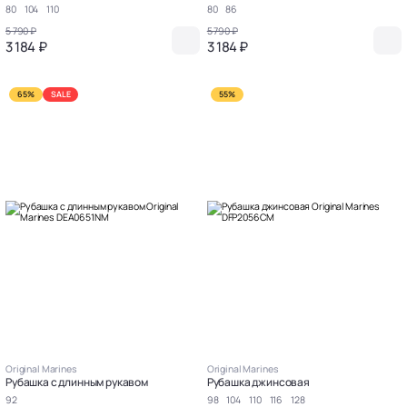
80
104
110
80
86
5 790 ₽
5 790 ₽
3 184 ₽
3 184 ₽
65%
SALE
55%
Original Marines
Original Marines
Рубашка с длинным рукавом
Рубашка джинсовая
92
98
104
110
116
128