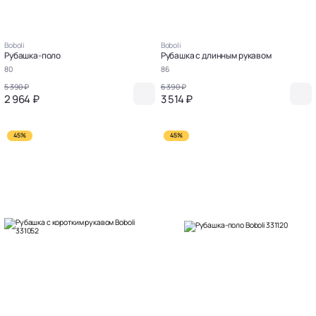
Boboli
Boboli
Рубашка-поло
Рубашка с длинным рукавом
80
86
5 390 ₽
6 390 ₽
2 964 ₽
3 514 ₽
45%
45%