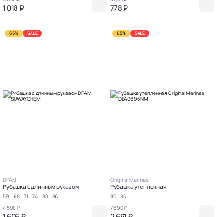
1 018 ₽
778 ₽
65%
SALE
65%
SALE
DPAM
Original Marines
Рубашка с длинным рукавом
Рубашка утепленная
59
68
71
74
80
86
80
86
4 590 ₽
7 690 ₽
1 606 ₽
2 691 ₽