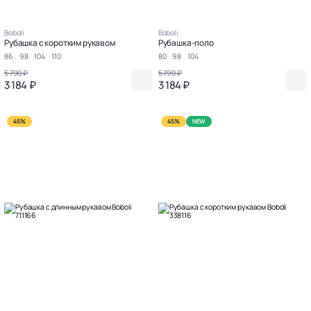
Boboli
Boboli
Рубашка с коротким рукавом
Рубашка-поло
86
98
104
110
80
98
104
5 790 ₽
5 790 ₽
3 184 ₽
3 184 ₽
45%
45%
NEW