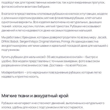
подойдут как для торжественных моментов, так и для ежедневных прогулок,
фотосессий или визитов к бабушке.
В каталоге представлены хлопковые рубашки на кнопках и пуговицах, модели
с длинным и коротким рукавом, мягкие фланелевые рубашки, клетчатые и
однотонные варианты. Все изделия выполнены из натуральных, дышащих
тканей: хлопок, муслин, поплин, мягкий трикотаж. Рубашки не сковывают
движений и легко надеваются даже на самых подвижных малышей.
Мы работаем с брендами, которым доверяют родители по всему миру: Jacadi,
DPAM, Boboli, Sergent Major, Original Marines, Primigi. Их одежда известна
аккуратным кроем, мягкими швами и идеальной посадкой даже для малышей с
подгузником.
Купить рубашки для мальчиков 0–36 месяцев можно онлайн — быстро и
удобно. Все модели представлены с точными замерами, фото в высоком
разрешении и описанием состава. Доставка — по всей России.
Modaperbambini — это нарядные и повседневные рубашки, которые легко
надевать и приятно носить.
Мягкие ткани и аккуратный крой
Рубашки не натирают и не стесняют движений, выполнены из натурального
хлопка, удобны для носки с подгузником и легко стираются.