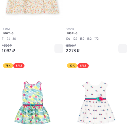
DPAM
Boboli
Платье
Платье
71
74
80
104
122
152
162
172
4 390 ₽
11 390 ₽
1 097 ₽
2 278 ₽
75%
SALE
80%
SALE