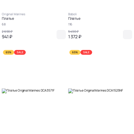
Original Marines
Boboli
Платье
Платье
68
116
2 690 ₽
5 490 ₽
941 ₽
1 372 ₽
65%
SALE
65%
SALE