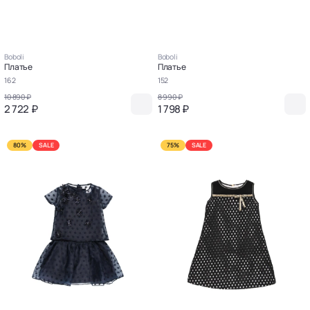
Boboli
Boboli
Платье
Платье
162
152
10 890 ₽
8 990 ₽
2 722 ₽
1 798 ₽
80%
SALE
75%
SALE