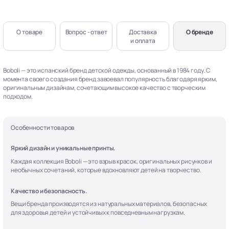
О товаре
Вопрос - ответ
Доставка
О бренде
и оплата
Boboli — это испанский бренд детской одежды, основанный в 1984 году. С
момента своего создания бренд завоевал популярность благодаря ярким,
оригинальным дизайнам, сочетающим высокое качество с творческим
подходом.
Особенности товаров
Яркий дизайн и уникальные принты.
Каждая коллекция Boboli — это взрыв красок, оригинальных рисунков и
необычных сочетаний, которые вдохновляют детей на творчество.
Качество и безопасность.
Вещи бренда производятся из натуральных материалов, безопасных
для здоровья детей и устойчивых к повседневным нагрузкам.