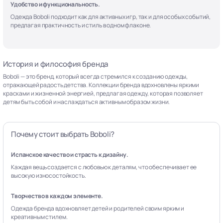
Удобство и функциональность.
Одежда Boboli подходит как для активных игр, так и для особых событий,
предлагая практичность и стиль в одном флаконе.
История и философия бренда
Boboli — это бренд, который всегда стремился к созданию одежды,
отражающей радость детства. Коллекции бренда вдохновлены яркими
красками и жизненной энергией, предлагая одежду, которая позволяет
детям быть собой и наслаждаться активным образом жизни.
Почему стоит выбрать Boboli?
Испанское качество и страсть к дизайну.
Каждая вещь создается с любовью к деталям, что обеспечивает ее
высокую износостойкость.
Творчество в каждом элементе.
Одежда бренда вдохновляет детей и родителей своим ярким и
креативным стилем.