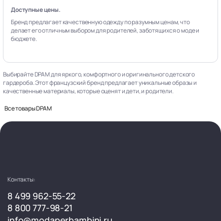
Доступные цены.
Бренд предлагает качественную одежду по разумным ценам, что
делает его отличным выбором для родителей, заботящихся о моде и
бюджете.
Выбирайте DPAM для яркого, комфортного и оригинального детского
гардероба. Этот французский бренд предлагает уникальные образы и
качественные материалы, которые оценят и дети, и родители.
Все товары DPAM
Контакты:
8 499 962-55-22
8 800 777-98-21
info@modaperbambini.ru