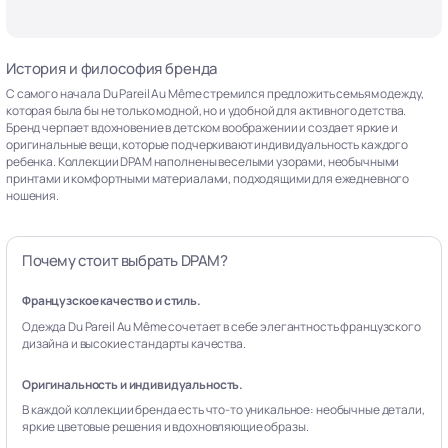
История и философия бренда
С самого начала Du Pareil Au Même стремился предложить семьям одежду,
которая была бы не только модной, но и удобной для активного детства.
Бренд черпает вдохновение в детском воображении и создает яркие и
оригинальные вещи, которые подчеркивают индивидуальность каждого
ребенка. Коллекции DPAM наполнены веселыми узорами, необычными
принтами и комфортными материалами, подходящими для ежедневного
ношения.
Почему стоит выбрать DPAM?
Французское качество и стиль.
Одежда Du Pareil Au Même сочетает в себе элегантность французского
дизайна и высокие стандарты качества.
Оригинальность и индивидуальность.
В каждой коллекции бренда есть что-то уникальное: необычные детали,
яркие цветовые решения и вдохновляющие образы.