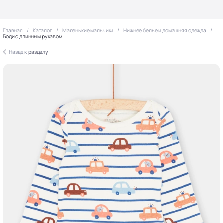
Главная
Каталог
Маленькие мальчики
Нижнее белье и домашняя одежда
Боди с длинным рукавом
Назад к
разделу