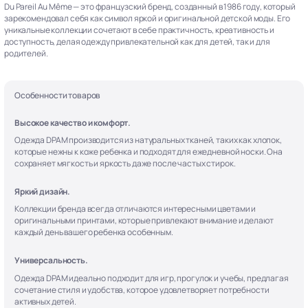
Du Pareil Au Même — это французский бренд, созданный в 1986 году, который
зарекомендовал себя как символ яркой и оригинальной детской моды. Его
уникальные коллекции сочетают в себе практичность, креативность и
доступность, делая одежду привлекательной как для детей, так и для
родителей.
Особенности товаров
Высокое качество и комфорт.
Одежда DPAM производится из натуральных тканей, таких как хлопок,
которые нежны к коже ребенка и подходят для ежедневной носки. Она
сохраняет мягкость и яркость даже после частых стирок.
Яркий дизайн.
Коллекции бренда всегда отличаются интересными цветами и
оригинальными принтами, которые привлекают внимание и делают
каждый день вашего ребенка особенным.
Универсальность.
Одежда DPAM идеально подходит для игр, прогулок и учебы, предлагая
сочетание стиля и удобства, которое удовлетворяет потребности
активных детей.