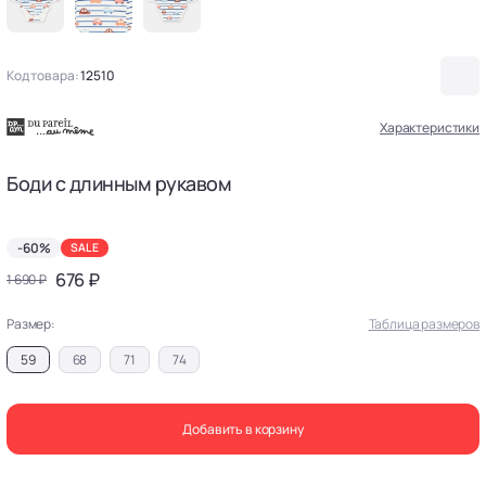
Код товара:
12510
Характеристики
Боди с длинным рукавом
-60%
SALE
676 ₽
1 690 ₽
Размер:
Таблица размеров
59
68
71
74
Добавить в корзину