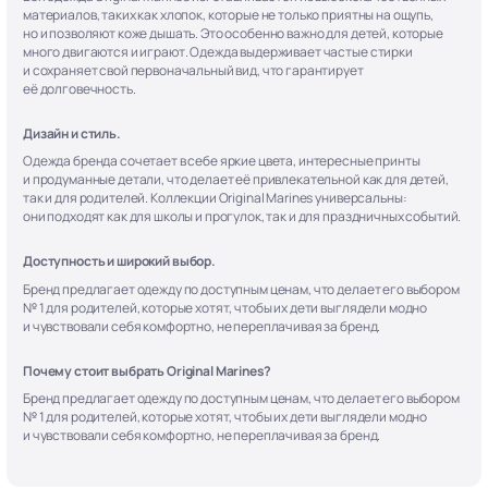
материалов, таких как хлопок, которые не только приятны на ощупь,
но и позволяют коже дышать. Это особенно важно для детей, которые
много двигаются и играют. Одежда выдерживает частые стирки
и сохраняет свой первоначальный вид, что гарантирует
её долговечность.
Дизайн и стиль.
Одежда бренда сочетает в себе яркие цвета, интересные принты
и продуманные детали, что делает её привлекательной как для детей,
так и для родителей. Коллекции Original Marines универсальны:
они подходят как для школы и прогулок, так и для праздничных событий.
Доступность и широкий выбор.
Бренд предлагает одежду по доступным ценам, что делает его выбором
№ 1 для родителей, которые хотят, чтобы их дети выглядели модно
и чувствовали себя комфортно, не переплачивая за бренд.
Почему стоит выбрать Original Marines?
Бренд предлагает одежду по доступным ценам, что делает его выбором
№ 1 для родителей, которые хотят, чтобы их дети выглядели модно
и чувствовали себя комфортно, не переплачивая за бренд.