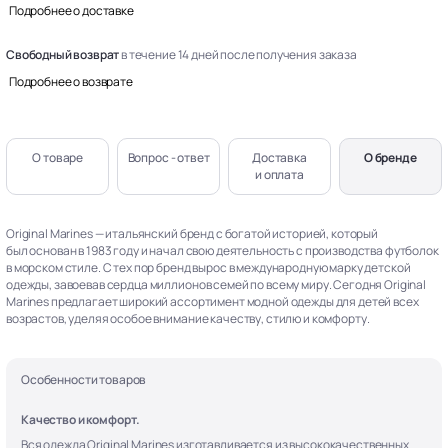
Подробнее о доставке
Свободный возврат
в течение 14 дней после получения заказа
Подробнее о возврате
О товаре
Вопрос - ответ
Доставка
О бренде
и оплата
Original Marines — итальянский бренд с богатой историей, который
был основан в 1983 году и начал свою деятельность с производства футболок
в морском стиле. С тех пор бренд вырос в международную марку детской
одежды, завоевав сердца миллионов семей по всему миру. Сегодня Original
Marines предлагает широкий ассортимент модной одежды для детей всех
возрастов, уделяя особое внимание качеству, стилю и комфорту.
Особенности товаров
Качество и комфорт.
Вся одежда Original Marines изготавливается из высококачественных