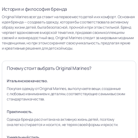
История и философия бренда
Original Marines всегда ставит на первое место детей и их комфорт. Основная
идея бренда — создавать одежду, которая бы соответствовала активному
образу жизни детей, была безопасной, прочной и при этом стильной. Бренд
черпает вдохновение в морской тематике, придавая своим коллекциям
свежий и жизнерадостный вид. Original Marines следит за мировыми модными
тенденциями, но при этом сохраняет свою уникальность, предлагая яркие
и креативные решения для детской моды.
Почему стоит выбрать Original Marines?
Итальянское качество.
Покупая одежду от Original Marines, вы получаете вещи, созданные
с любовью и вниманием к деталям, соответствующие самым высоким
стандартам качества.
Практичность.
Одежда бренда рассчитана на активную жизнь детей, поэтому
она легко стирается и носится, не теряя своей формы и яркости.
Уникальный стиль.