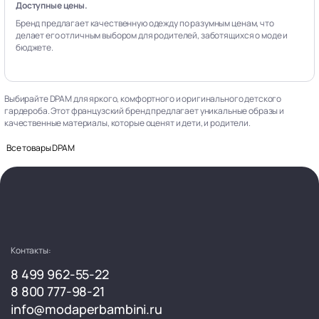
Доступные цены.
Бренд предлагает качественную одежду по разумным ценам, что
делает его отличным выбором для родителей, заботящихся о моде и
бюджете.
Выбирайте DPAM для яркого, комфортного и оригинального детского
гардероба. Этот французский бренд предлагает уникальные образы и
качественные материалы, которые оценят и дети, и родители.
Все товары DPAM
Контакты:
8 499 962-55-22
8 800 777-98-21
info@modaperbambini.ru