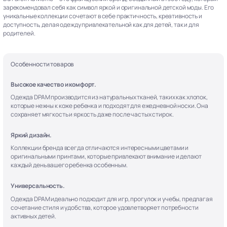
зарекомендовал себя как символ яркой и оригинальной детской моды. Его
уникальные коллекции сочетают в себе практичность, креативность и
доступность, делая одежду привлекательной как для детей, так и для
родителей.
Особенности товаров
Высокое качество и комфорт.
Одежда DPAM производится из натуральных тканей, таких как хлопок,
которые нежны к коже ребенка и подходят для ежедневной носки. Она
сохраняет мягкость и яркость даже после частых стирок.
Яркий дизайн.
Коллекции бренда всегда отличаются интересными цветами и
оригинальными принтами, которые привлекают внимание и делают
каждый день вашего ребенка особенным.
Универсальность.
Одежда DPAM идеально подходит для игр, прогулок и учебы, предлагая
сочетание стиля и удобства, которое удовлетворяет потребности
активных детей.