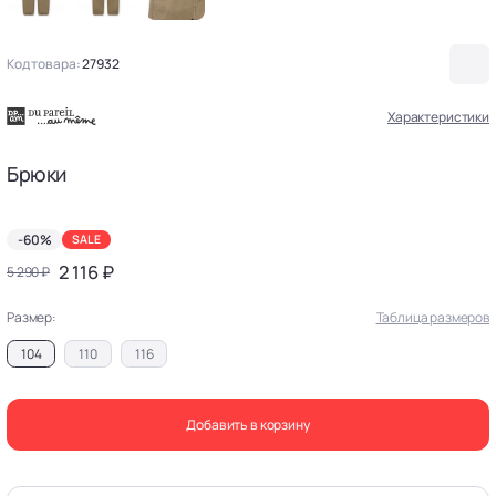
Код товара:
27932
Характеристики
Брюки
-60%
SALE
2 116 ₽
5 290 ₽
Размер:
Таблица размеров
104
110
116
Добавить в корзину