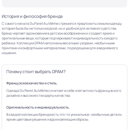
История и философия бренда
С самого начала Du Pareil Au Même стремился предложить семьям одежду,
которая была бы не только модной, но и удобной для активного детства.
Бренд черпает вдохновение в детском воображении и создает яркие и
оригинальные вещи, которые подчеркивают индивидуальность каждого
ребенка. Коллекции DPAM наполнены веселыми узорами, необычными
принтами и комфортными материалами, подходящими для ежедневного
ношения.
Почему стоит выбрать DPAM?
Французское качество и стиль.
Одежда Du Pareil Au Même сочетает в себе элегантность французского
дизайна и высокие стандарты качества.
Оригинальность и индивидуальность.
В каждой коллекции бренда есть что-то уникальное: необычные детали,
яркие цветовые решения и вдохновляющие образы.