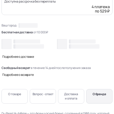
Доступна рассрочка без переплаты
4 платежа
по 529 ₽
Ваш город:
Бесплатная доставка
от 10 000 ₽
Подробнее о доставке
Свободный возврат
в течение 14 дней после получения заказа
Подробнее о возврате
О товаре
Вопрос - ответ
Доставка
О бренде
и оплата
Du Pareil Au Même — это французский бренд, созданный в 1986 году, который