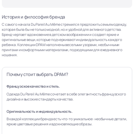
История и философия бренда
С самого начала Du Pareil Au Même стремился предложить семьям одежду,
которая была бы не только модной, но и удобной для активного детства.
Бренд черпает вдохновение в детском воображении и создает яркие и
оригинальные вещи, которые подчеркивают индивидуальность каждого
ребенка. Коллекции DPAM наполнены веселыми узорами, необычными
принтами и комфортными материалами, подходящими для ежедневного
ношения.
Почему стоит выбрать DPAM?
Французское качество и стиль.
Одежда Du Pareil Au Même сочетает в себе элегантность французского
дизайна и высокие стандарты качества.
Оригинальность и индивидуальность.
В каждой коллекции бренда есть что-то уникальное: необычные детали,
яркие цветовые решения и вдохновляющие образы.