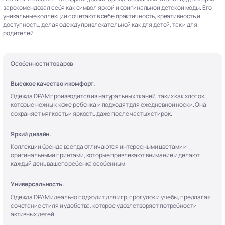
зарекомендовал себя как символ яркой и оригинальной детской моды. Его
уникальные коллекции сочетают в себе практичность, креативность и
доступность, делая одежду привлекательной как для детей, так и для
родителей.
Особенности товаров
Высокое качество и комфорт.
Одежда DPAM производится из натуральных тканей, таких как хлопок,
которые нежны к коже ребенка и подходят для ежедневной носки. Она
сохраняет мягкость и яркость даже после частых стирок.
Яркий дизайн.
Коллекции бренда всегда отличаются интересными цветами и
оригинальными принтами, которые привлекают внимание и делают
каждый день вашего ребенка особенным.
Универсальность.
Одежда DPAM идеально подходит для игр, прогулок и учебы, предлагая
сочетание стиля и удобства, которое удовлетворяет потребности
активных детей.