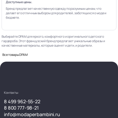
Доступные цены.
Бренд предлагает качественную одежду по разумным ценам, что
делает его отличным выбором для родителей, заботящихся о моде и
бюджете.
Выбирайте DPAM для яркого, комфортного и оригинального детского
гардероба. Этот французский бренд предлагает уникальные образы и
качественные материалы, которые оценят и дети, и родители.
Все товары DPAM
Контакты:
8 499 962-55-22
8 800 777-98-21
info@modaperbambini.ru