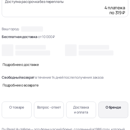
Доступна рассрочка без переплаты
4 платежа
по 319 ₽
Ваш город:
Бесплатная доставка
от 10 000 ₽
Подробнее о доставке
Свободный возврат
в течение 14 дней после получения заказа
Подробнее о возврате
О товаре
Вопрос - ответ
Доставка
О бренде
и оплата
Du Pareil Au Même — это французский бренд, созданный в 1986 году, который