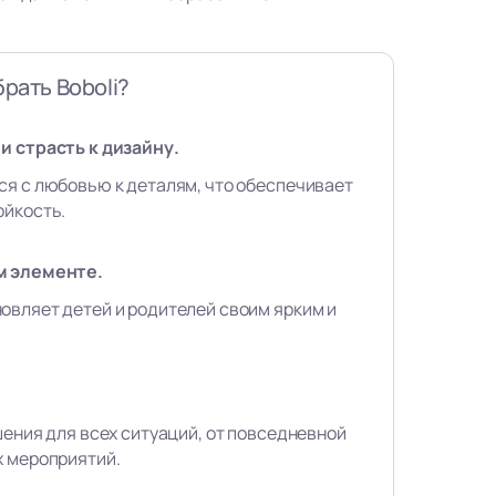
рать Boboli?
и страсть к дизайну.
ся с любовью к деталям, что обеспечивает
ойкость.
м элементе.
овляет детей и родителей своим ярким и
шения для всех ситуаций, от повседневной
х мероприятий.