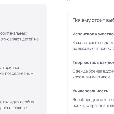
Почему стоит выб
, оригинальных
Испанское качество 
дохновляют детей на
Каждая вещь создает
ее высокую износост
Творчество в каждо
материалов,
Одежда бренда вдохн
х к повседневным
креативным стилем.
Универсальность.
Boboli предлагает ре
, так и для особых
носки до праздничны
одном флаконе.