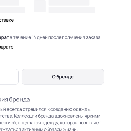
ставке
врат
в течение 14 дней после получения заказа
зврате
О бренде
фия бренда
орый всегда стремился к созданию одежды,
тства. Коллекции бренда вдохновлены яркими
нергией, предлагая одежду, которая позволяет
лаждаться активным образом жизни.