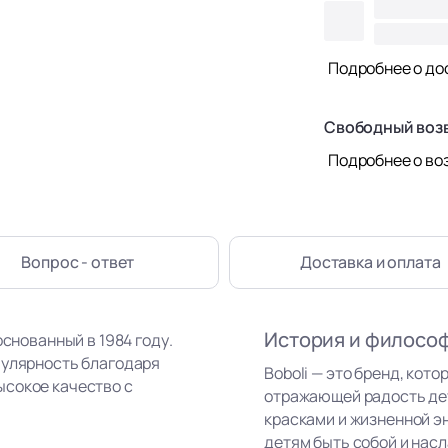
Подробнее о до
Свободный воз
Подробнее о во
Вопрос - ответ
Доставка
и оплата
История и филосо
основанный в 1984 году.
пулярность благодаря
Boboli — это бренд, кот
ысокое качество с
отражающей радость де
красками и жизненной э
детям быть собой и нас