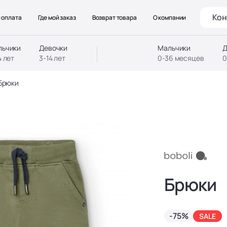
Кон
 оплата
Где мой заказ
Возврат товара
О компании
льчики
Девочки
Мальчики
Д
4 лет
3-14 лет
0-36 месяцев
0
Брюки
Брюки
-75%
SALE