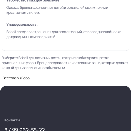
Творчество в каждом элементе.
Одежда бренда вдохновляет детей и родителей своим ярким и
креативным стилем.
Универсальность.
Boboli предлагает решения для всех ситуаций, от повседневной носки
до праздничных мероприятий.
Выберите Boboli для активных детей, которые любят яркие цвета и
оригинальные узоры. Бренд предлагает качественные вещи, которые делают
каждый день веселым и незабываемым.
Все товары Boboli
Контакты:
8 499 962-55-22