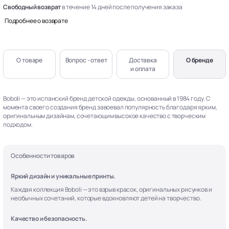
Свободный возврат
в течение 14 дней после получения заказа
Подробнее о возврате
О товаре
Вопрос - ответ
Доставка
О бренде
и оплата
Boboli — это испанский бренд детской одежды, основанный в 1984 году. С
момента своего создания бренд завоевал популярность благодаря ярким,
оригинальным дизайнам, сочетающим высокое качество с творческим
подходом.
Особенности товаров
Яркий дизайн и уникальные принты.
Каждая коллекция Boboli — это взрыв красок, оригинальных рисунков и
необычных сочетаний, которые вдохновляют детей на творчество.
Качество и безопасность.