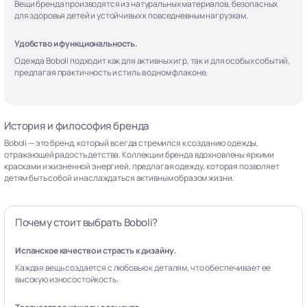
Вещи бренда производятся из натуральных материалов, безопасных
для здоровья детей и устойчивых к повседневным нагрузкам.
Удобство и функциональность.
Одежда Boboli подходит как для активных игр, так и для особых событий,
предлагая практичность и стиль в одном флаконе.
История и философия бренда
Boboli — это бренд, который всегда стремился к созданию одежды,
отражающей радость детства. Коллекции бренда вдохновлены яркими
красками и жизненной энергией, предлагая одежду, которая позволяет
детям быть собой и наслаждаться активным образом жизни.
Почему стоит выбрать Boboli?
Испанское качество и страсть к дизайну.
Каждая вещь создается с любовью к деталям, что обеспечивает ее
высокую износостойкость.