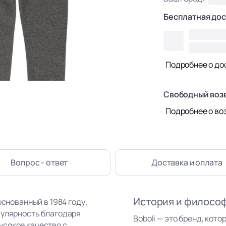
Бесплатная дос
Подробнее о до
Свободный воз
Подробнее о во
Вопрос - ответ
Доставка
и оплата
История и филосо
основанный в 1984 году.
пулярность благодаря
Boboli — это бренд, кот
ысокое качество с