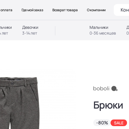
Кон
 оплата
Где мой заказ
Возврат товара
О компании
льчики
Девочки
Мальчики
Д
4 лет
3-14 лет
0-36 месяцев
0
Брюки
-80%
SALE