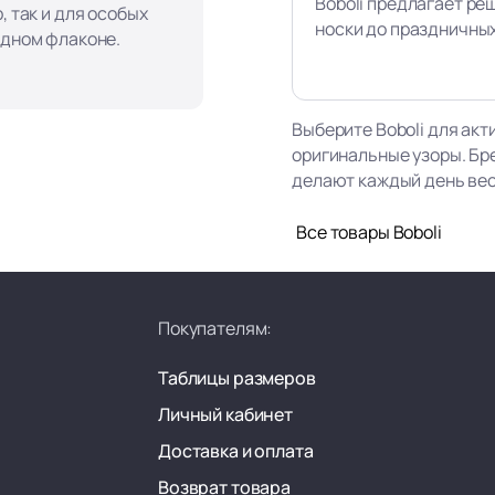
Boboli предлагает ре
, так и для особых
носки до праздничны
одном флаконе.
Выберите Boboli для акт
оригинальные узоры. Бр
делают каждый день ве
Все товары Boboli
Покупателям:
Таблицы размеров
Личный кабинет
Доставка и оплата
Возврат товара