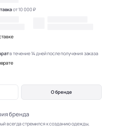
тавка
от 10 000 ₽
ставке
врат
в течение 14 дней после получения заказа
зврате
О бренде
фия бренда
орый всегда стремился к созданию одежды,