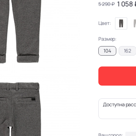
1 058 
5 290 ₽
Цвет:
Размер:
104
162
Доступна расс
Ваш город: