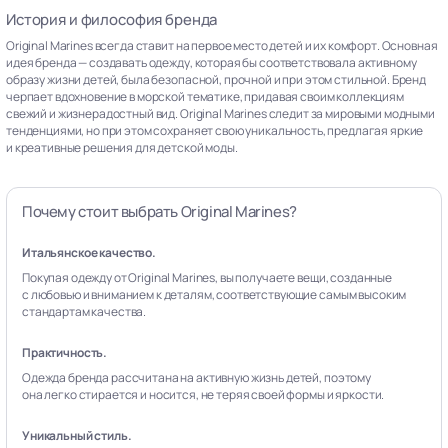
История и философия бренда
Original Marines всегда ставит на первое место детей и их комфорт. Основная
идея бренда — создавать одежду, которая бы соответствовала активному
образу жизни детей, была безопасной, прочной и при этом стильной. Бренд
черпает вдохновение в морской тематике, придавая своим коллекциям
свежий и жизнерадостный вид. Original Marines следит за мировыми модными
тенденциями, но при этом сохраняет свою уникальность, предлагая яркие
и креативные решения для детской моды.
Почему стоит выбрать Original Marines?
Итальянское качество.
Покупая одежду от Original Marines, вы получаете вещи, созданные
с любовью и вниманием к деталям, соответствующие самым высоким
стандартам качества.
Практичность.
Одежда бренда рассчитана на активную жизнь детей, поэтому
она легко стирается и носится, не теряя своей формы и яркости.
Уникальный стиль.