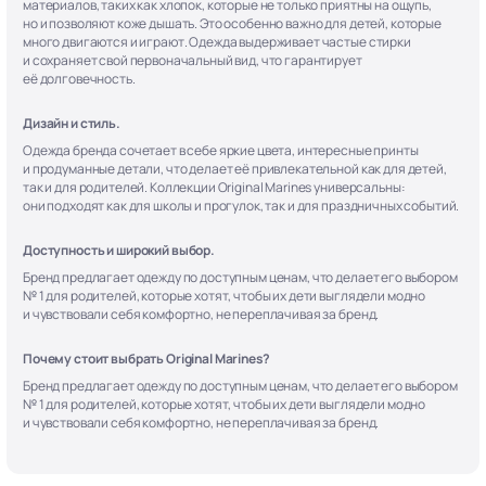
материалов, таких как хлопок, которые не только приятны на ощупь,
но и позволяют коже дышать. Это особенно важно для детей, которые
много двигаются и играют. Одежда выдерживает частые стирки
и сохраняет свой первоначальный вид, что гарантирует
её долговечность.
Дизайн и стиль.
Одежда бренда сочетает в себе яркие цвета, интересные принты
и продуманные детали, что делает её привлекательной как для детей,
так и для родителей. Коллекции Original Marines универсальны:
они подходят как для школы и прогулок, так и для праздничных событий.
Доступность и широкий выбор.
Бренд предлагает одежду по доступным ценам, что делает его выбором
№ 1 для родителей, которые хотят, чтобы их дети выглядели модно
и чувствовали себя комфортно, не переплачивая за бренд.
Почему стоит выбрать Original Marines?
Бренд предлагает одежду по доступным ценам, что делает его выбором
№ 1 для родителей, которые хотят, чтобы их дети выглядели модно
и чувствовали себя комфортно, не переплачивая за бренд.