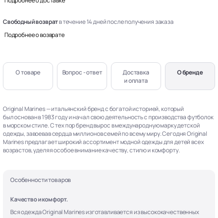
Подробнее о доставке
Свободный возврат
в течение 14 дней после получения заказа
Подробнее о возврате
О товаре
Вопрос - ответ
Доставка
О бренде
и оплата
Original Marines — итальянский бренд с богатой историей, который
был основан в 1983 году и начал свою деятельность с производства футболок
в морском стиле. С тех пор бренд вырос в международную марку детской
одежды, завоевав сердца миллионов семей по всему миру. Сегодня Original
Marines предлагает широкий ассортимент модной одежды для детей всех
возрастов, уделяя особое внимание качеству, стилю и комфорту.
Особенности товаров
Качество и комфорт.
Вся одежда Original Marines изготавливается из высококачественных