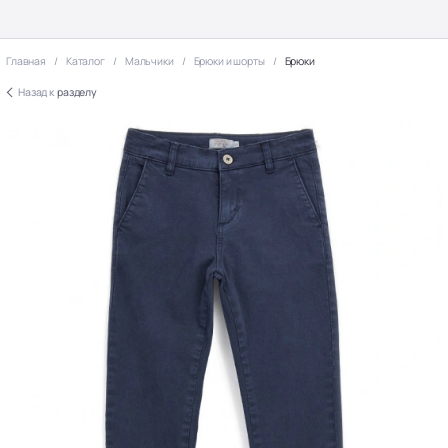
Главная
Каталог
Мальчики
Брюки и шорты
Брюки
Назад к
разделу