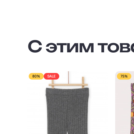
С этим то
80%
SALE
75%