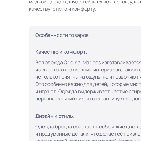
модной одежды для детей всех возрастов, уде
качеству, стилю и комфорту.
Особенности товаров
Качество и комфорт.
Вся одежда Original Marines изготавливаетс
из высококачественных материалов, таких ка
не только приятны на ощупь, но и позволяют
Это особенно важно для детей, которые мно
и играют. Одежда выдерживает частые стирк
первоначальный вид, что гарантирует её до
Дизайн и стиль.
Одежда бренда сочетает в себе яркие цвета
и продуманные детали, что делает её привл
как для детей, так и для родителей. Коллекци