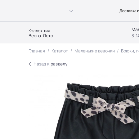
Доставка и
Ма
Коллекция
Весна-Лето
3-1
Главная
Каталог
Маленькие девочки
Брюки, л
Назад к
разделу