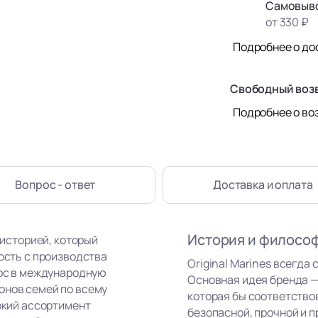
Самовыво
от 330 ₽
Подробнее о до
Свободный воз
Подробнее о во
Вопрос - ответ
Доставка
и оплата
История и филосо
 историей, который
ность с производства
Original Marines всегда 
рос в международную
Основная идея бренда —
онов семей по всему
которая бы соответство
рокий ассортимент
безопасной, прочной и п