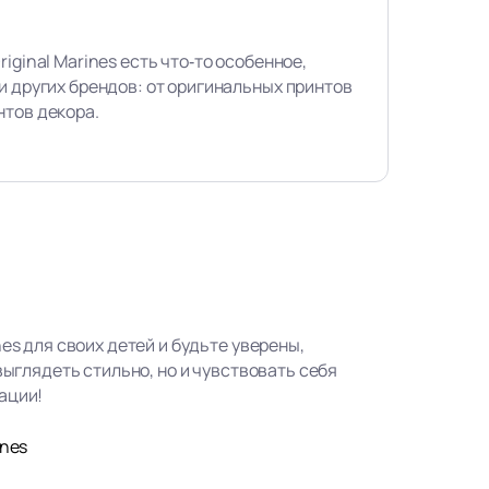
iginal Marines есть что‑то особенное,
и других брендов: от оригинальных принтов
нтов декора.
nes для своих детей и будьте уверены,
 выглядеть стильно, но и чувствовать себя
ации!
ines