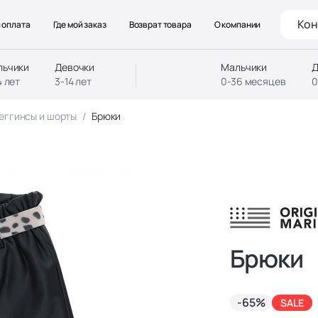
Кон
 оплата
Где мой заказ
Возврат товара
О компании
льчики
Девочки
Мальчики
Д
4 лет
3-14 лет
0-36 месяцев
0
еггинсы и шорты
Брюки
Брюки
-65%
SALE