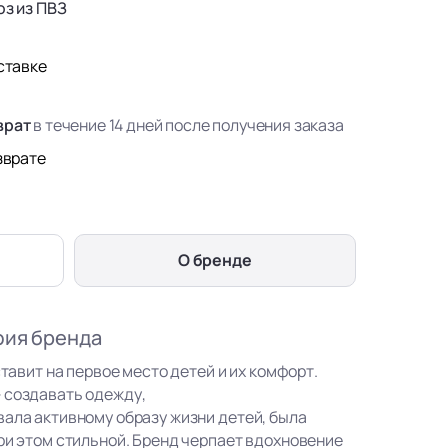
з из ПВЗ
ставке
врат
в течение 14 дней после получения заказа
зврате
О бренде
фия бренда
ставит на первое место детей и их комфорт.
 создавать одежду,
вала активному образу жизни детей, была
ри этом стильной. Бренд черпает вдохновение