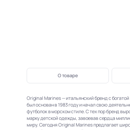
О товаре
Original Marines — итальянский бренд с богатой
был основан в 1983 году и начал свою деятель
футболок в морском стиле. С тех пор бренд вы
марку детской одежды, завоевав сердца милли
миру. Сегодня Original Marines предлагает ши