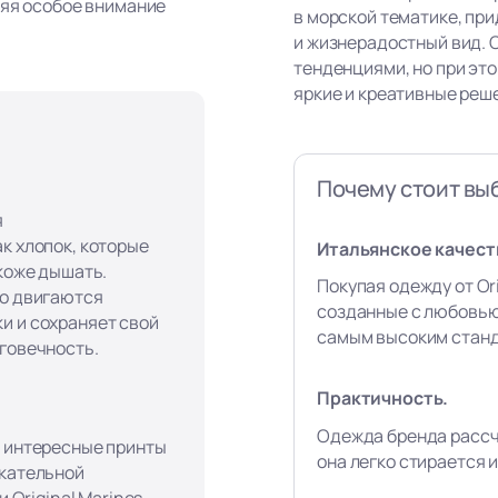
ляя особое внимание
в морской тематике, пр
и жизнерадостный вид. 
тенденциями, но при эт
яркие и креативные реш
Почему стоит выб
я
к хлопок, которые
Итальянское качест
 коже дышать.
Покупая одежду от Ori
го двигаются
созданные с любовью
и и сохраняет свой
самым высоким станд
лговечность.
Практичность.
Одежда бренда рассч
, интересные принты
она легко стирается и
екательной
и Original Marines