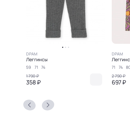
DPAM
DPAM
Леггинсы
Леггин
59
71
74
71
74
8
1 790 ₽
2 790 ₽
358 ₽
697 ₽