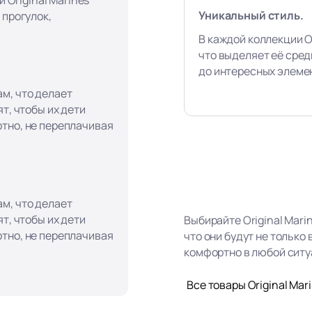
Уникальный стиль.
 прогулок,
В каждой коллекции Or
что выделяет её сред
до интересных элеме
м, что делает
т, чтобы их дети
тно, не переплачивая
м, что делает
т, чтобы их дети
Выбирайте Original Mari
тно, не переплачивая
что они будут не только
комфортно в любой ситу
Все товары Original Mar