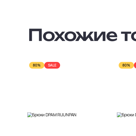
Похожие т
80%
SALE
80%