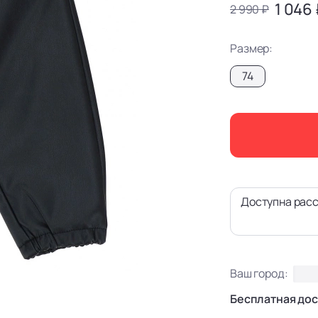
1 046
2 990 ₽
Размер:
74
Доступна расс
Ваш город:
Бесплатная дос