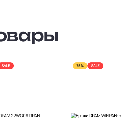
овары
SALE
75%
SALE