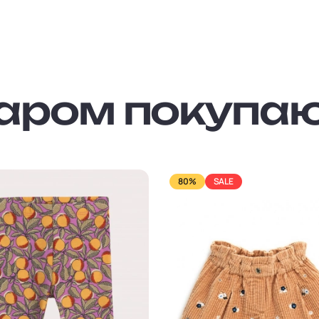
варом покупа
80%
SALE