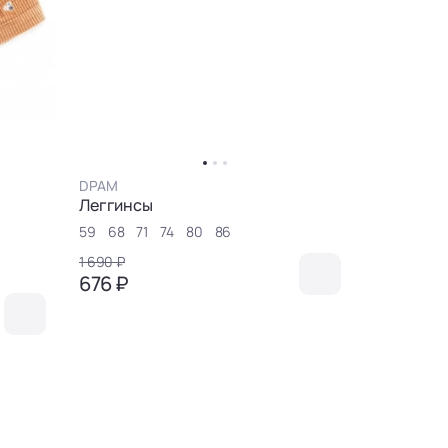
DPAM
Original Ma
Леггинсы
Леггинсы
59
68
71
74
80
86
68
74
80
1 690 ₽
1 790 ₽
676 ₽
626 ₽