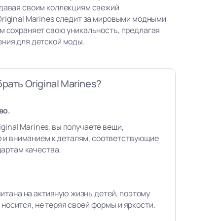
идавая своим коллекциям свежий
Original Marines следит за мировыми модными
ом сохраняет свою уникальность, предлагая
ения для детской моды.
рать Original Marines?
во.
ginal Marines, вы получаете вещи,
 и вниманием к деталям, соответствующие
артам качества.
итана на активную жизнь детей, поэтому
 носится, не теряя своей формы и яркости.