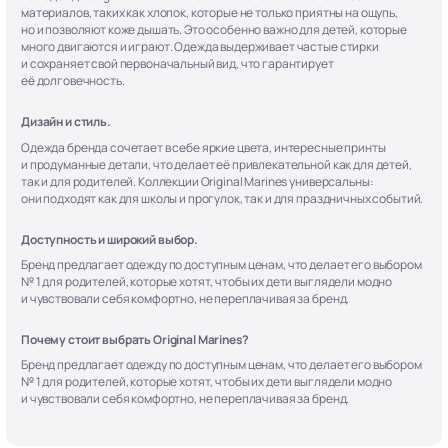
материалов, таких как хлопок, которые не только приятны на ощупь,
но и позволяют коже дышать. Это особенно важно для детей, которые
много двигаются и играют. Одежда выдерживает частые стирки
и сохраняет свой первоначальный вид, что гарантирует
её долговечность.
Дизайн и стиль.
Одежда бренда сочетает в себе яркие цвета, интересные принты
и продуманные детали, что делает её привлекательной как для детей,
так и для родителей. Коллекции Original Marines универсальны:
они подходят как для школы и прогулок, так и для праздничных событий.
Доступность и широкий выбор.
Бренд предлагает одежду по доступным ценам, что делает его выбором
№ 1 для родителей, которые хотят, чтобы их дети выглядели модно
и чувствовали себя комфортно, не переплачивая за бренд.
Почему стоит выбрать Original Marines?
Бренд предлагает одежду по доступным ценам, что делает его выбором
№ 1 для родителей, которые хотят, чтобы их дети выглядели модно
и чувствовали себя комфортно, не переплачивая за бренд.