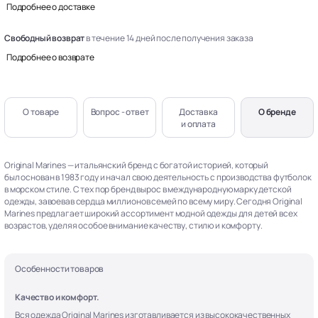
Подробнее о доставке
Свободный возврат
в течение 14 дней после получения заказа
Подробнее о возврате
О товаре
Вопрос - ответ
Доставка
О бренде
и оплата
Original Marines — итальянский бренд с богатой историей, который
был основан в 1983 году и начал свою деятельность с производства футболок
в морском стиле. С тех пор бренд вырос в международную марку детской
одежды, завоевав сердца миллионов семей по всему миру. Сегодня Original
Marines предлагает широкий ассортимент модной одежды для детей всех
возрастов, уделяя особое внимание качеству, стилю и комфорту.
Особенности товаров
Качество и комфорт.
Вся одежда Original Marines изготавливается из высококачественных