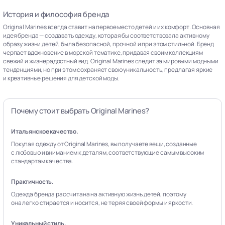
История и философия бренда
Original Marines всегда ставит на первое место детей и их комфорт. Основная
идея бренда — создавать одежду, которая бы соответствовала активному
образу жизни детей, была безопасной, прочной и при этом стильной. Бренд
черпает вдохновение в морской тематике, придавая своим коллекциям
свежий и жизнерадостный вид. Original Marines следит за мировыми модными
тенденциями, но при этом сохраняет свою уникальность, предлагая яркие
и креативные решения для детской моды.
Почему стоит выбрать Original Marines?
Итальянское качество.
Покупая одежду от Original Marines, вы получаете вещи, созданные
с любовью и вниманием к деталям, соответствующие самым высоким
стандартам качества.
Практичность.
Одежда бренда рассчитана на активную жизнь детей, поэтому
она легко стирается и носится, не теряя своей формы и яркости.
Уникальный стиль.