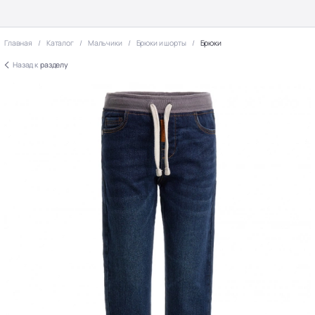
Главная
Каталог
Мальчики
Брюки и шорты
Брюки
Назад к
разделу