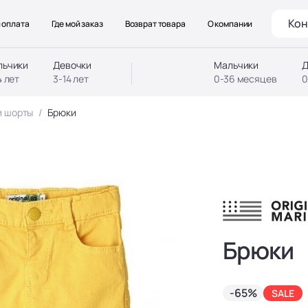
Кон
 оплата
Где мой заказ
Возврат товара
О компании
льчики
Девочки
Мальчики
Д
4 лет
3-14 лет
0-36 месяцев
0
и шорты
Брюки
Брюки
-65%
SALE