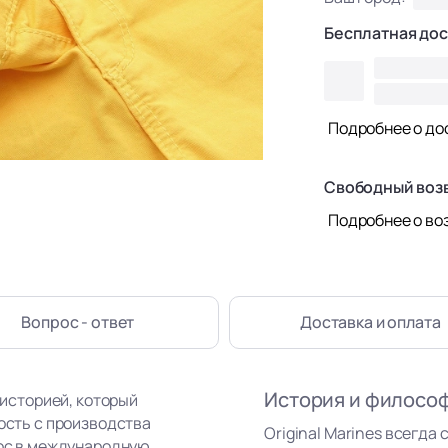
Бесплатная дос
Подробнее о до
Свободный воз
Подробнее о во
Вопрос - ответ
Доставка
и оплата
История и филосо
 историей, который
ность с производства
Original Marines всегда 
рос в международную