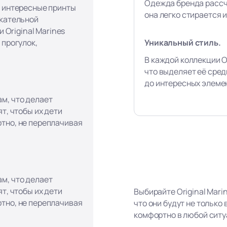
Одежда бренда рассч
, интересные принты
она легко стирается и
екательной
и Original Marines
Уникальный стиль.
 прогулок,
В каждой коллекции Or
что выделяет её сред
до интересных элеме
м, что делает
т, чтобы их дети
тно, не переплачивая
м, что делает
т, чтобы их дети
Выбирайте Original Mari
тно, не переплачивая
что они будут не только
комфортно в любой ситу