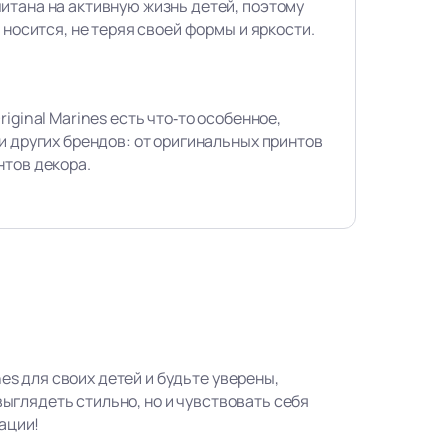
итана на активную жизнь детей, поэтому
 носится, не теряя своей формы и яркости.
iginal Marines есть что‑то особенное,
и других брендов: от оригинальных принтов
нтов декора.
nes для своих детей и будьте уверены,
 выглядеть стильно, но и чувствовать себя
ации!