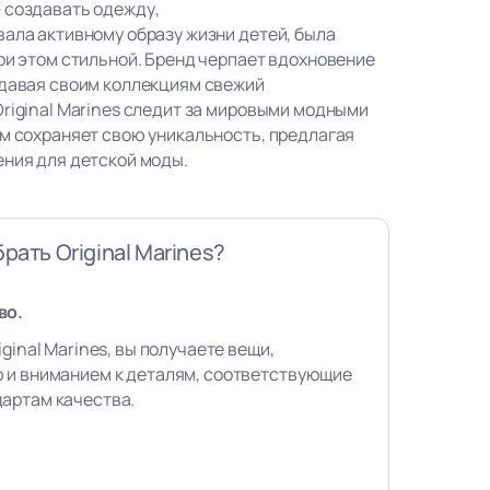
 создавать одежду,
вала активному образу жизни детей, была
ри этом стильной. Бренд черпает вдохновение
идавая своим коллекциям свежий
Original Marines следит за мировыми модными
ом сохраняет свою уникальность, предлагая
ения для детской моды.
рать Original Marines?
во.
ginal Marines, вы получаете вещи,
 и вниманием к деталям, соответствующие
артам качества.