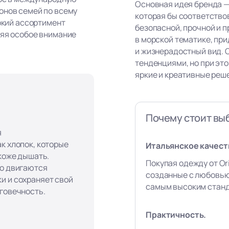
Основная идея бренда —
онов семей по всему
которая бы соответство
рокий ассортимент
безопасной, прочной и п
ляя особое внимание
в морской тематике, пр
и жизнерадостный вид. 
тенденциями, но при эт
яркие и креативные реш
Почему стоит выб
я
к хлопок, которые
Итальянское качест
 коже дышать.
Покупая одежду от Ori
го двигаются
созданные с любовью
и и сохраняет свой
самым высоким станд
лговечность.
Практичность.