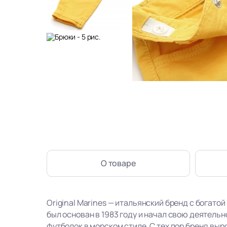
О товаре
Original Marines — итальянский бренд с богатой
был основан в 1983 году и начал свою деятель
футболок в морском стиле. С тех пор бренд вы