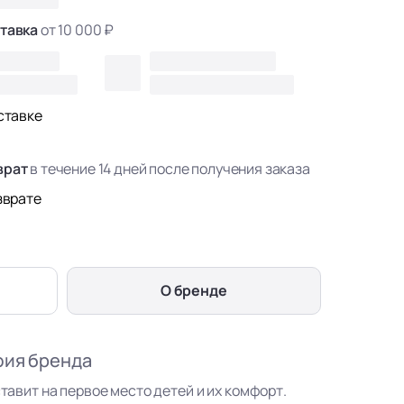
тавка
от 10 000 ₽
ставке
врат
в течение 14 дней после получения заказа
зврате
О бренде
фия бренда
ставит на первое место детей и их комфорт.