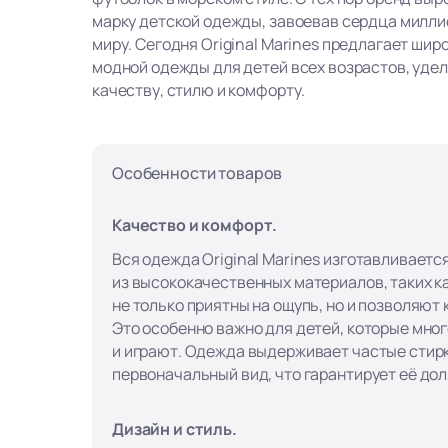
марку детской одежды, завоевав сердца милли
миру. Сегодня Original Marines предлагает ши
модной одежды для детей всех возрастов, уде
качеству, стилю и комфорту.
Особенности товаров
Качество и комфорт.
Вся одежда Original Marines изготавливаетс
из высококачественных материалов, таких ка
не только приятны на ощупь, но и позволяют
Это особенно важно для детей, которые мно
и играют. Одежда выдерживает частые стирк
первоначальный вид, что гарантирует её до
Дизайн и стиль.