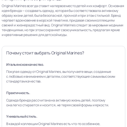
Original Marines всегда ставит на первое место детей и их комфорт. Основная
идея бренда — создавать одежду, которая бы соответствовала активному
образу жизни детей, была безопасной, прочной и при этом стильной. Бренд
черпает вдохновение в морской тематике, придавая своим коллекциям
свежий и жизнерадостный вид. Original Marines следит за мировыми модными
тенденциями, но при этом сохраняет свою уникальность, предлагая яркие
и креативные решения для детской моды.
Почему стоит выбрать Original Marines?
Итальянское качество.
Покупая одежду от Original Marines, вы получаете вещи, созданные
с любовью и вниманием к деталям, соответствующие самым высоким
стандартам качества.
Практичность.
Одежда бренда рассчитана на активную жизнь детей, поэтому
она легко стирается и носится, не теряя своей формы и яркости.
Уникальный стиль.
В каждой коллекции Original Marines есть что‑то особенное,