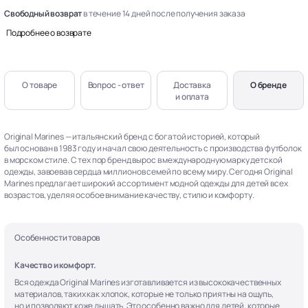
Свободный возврат
в течение 14 дней после получения заказа
Подробнее о возврате
О товаре
Вопрос - ответ
Доставка
О бренде
и оплата
Original Marines — итальянский бренд с богатой историей, который
был основан в 1983 году и начал свою деятельность с производства футболок
в морском стиле. С тех пор бренд вырос в международную марку детской
одежды, завоевав сердца миллионов семей по всему миру. Сегодня Original
Marines предлагает широкий ассортимент модной одежды для детей всех
возрастов, уделяя особое внимание качеству, стилю и комфорту.
Особенности товаров
Качество и комфорт.
Вся одежда Original Marines изготавливается из высококачественных
материалов, таких как хлопок, которые не только приятны на ощупь,
но и позволяют коже дышать. Это особенно важно для детей, которые