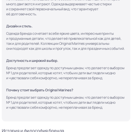
много двигаются и играют. Одежда выдерживает частые стирки
и сохраняет свой первоначальный вид, что гарантирует
её долговечность.
Дизайн и стиль.
Одежда бренда сочетает в себе яркие цвета, интересные принты
и продуманные детали, что делает её привлекательной как для детей,
так и для родителей. Коллекции Original Marines универсальны:
они подходят как для школы и прогулок, так и для праздничных событий.
Доступность и широкий выбор.
Бренд предлагает одежду по доступным ценам, что делает его выбором
№ 1 для родителей, которые хотят, чтобы их дети выглядели модно
и чувствовали себя комфортно, не переплачивая за бренд.
Почему стоит выбрать Original Marines?
Бренд предлагает одежду по доступным ценам, что делает его выбором
№ 1 для родителей, которые хотят, чтобы их дети выглядели модно
и чувствовали себя комфортно, не переплачивая за бренд.
История и философия бренда