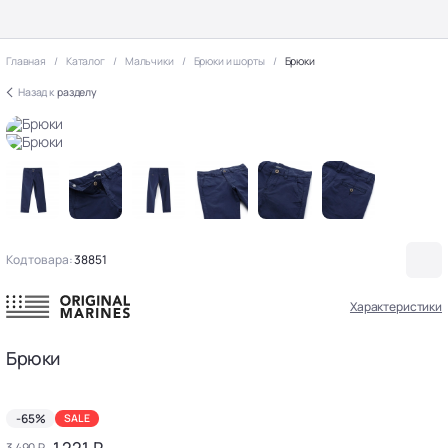
Главная
Каталог
Мальчики
Брюки и шорты
Брюки
Назад к
разделу
Код товара:
38851
Характеристики
Брюки
-65%
SALE
1 221 ₽
3 490 ₽