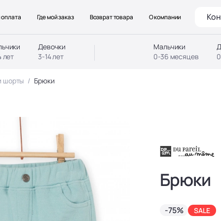
Кон
 оплата
Где мой заказ
Возврат товара
О компании
льчики
Девочки
Мальчики
Д
4 лет
3-14 лет
0-36 месяцев
0
и шорты
Брюки
Брюки
-75%
SALE