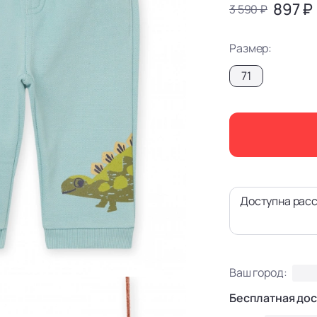
897 ₽
3 590 ₽
Размер:
71
Доступна расс
Ваш город:
Бесплатная дос