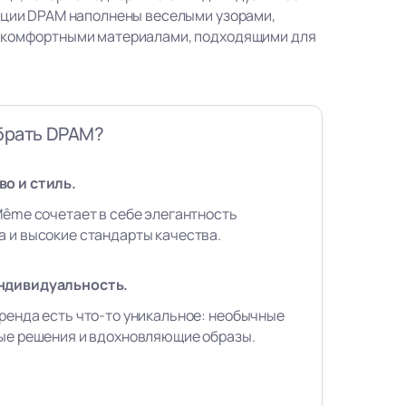
кции DPAM наполнены веселыми узорами,
 комфортными материалами, подходящими для
брать DPAM?
о и стиль.
Même сочетает в себе элегантность
 и высокие стандарты качества.
ндивидуальность.
ренда есть что-то уникальное: необычные
вые решения и вдохновляющие образы.