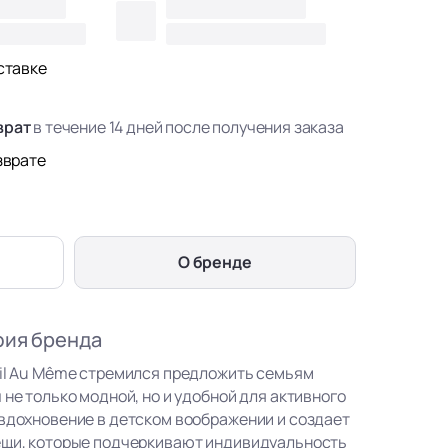
ставке
врат
в течение 14 дней после получения заказа
зврате
О бренде
фия бренда
eil Au Même стремился предложить семьям
 не только модной, но и удобной для активного
 вдохновение в детском воображении и создает
ещи, которые подчеркивают индивидуальность