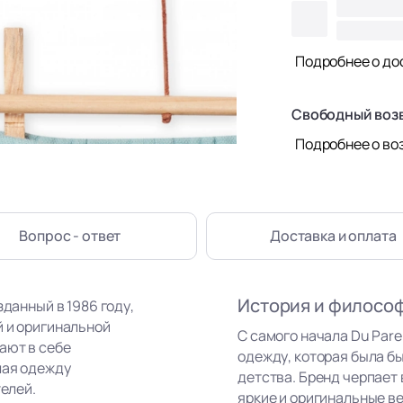
Подробнее о до
Свободный воз
Подробнее о во
Вопрос - ответ
Доставка
и оплата
История и филосо
зданный в 1986 году,
й и оригинальной
С самого начала Du Par
ают в себе
одежду, которая была бы
лая одежду
детства. Бренд черпает
телей.
яркие и оригинальные в