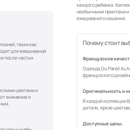
каждого ребенка. Колле
необычными принтами и
ежедневного ношения.
Почему стоит вы
каней, таких как
ходят для ежедневной
же после частых
Французское качеств
Одежда Du Pareil Au 
французского дизайна
есными цветами и
Оригинальность и и
ют внимание и
В каждой коллекции б
ным.
детали, яркие цвето
Доступные цены.
огулок и учебы,