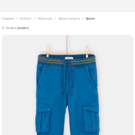
Главная
Каталог
Мальчики
Брюки и шорты
Брюки
Назад к
разделу