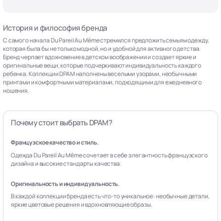
История и философия бренда
С самого начала Du Pareil Au Même стремился предложить семьям одежду,
которая была бы не только модной, но и удобной для активного детства.
Бренд черпает вдохновение в детском воображении и создает яркие и
оригинальные вещи, которые подчеркивают индивидуальность каждого
ребенка. Коллекции DPAM наполнены веселыми узорами, необычными
принтами и комфортными материалами, подходящими для ежедневного
ношения.
Почему стоит выбрать DPAM?
Французское качество и стиль.
Одежда Du Pareil Au Même сочетает в себе элегантность французского
дизайна и высокие стандарты качества.
Оригинальность и индивидуальность.
В каждой коллекции бренда есть что-то уникальное: необычные детали,
яркие цветовые решения и вдохновляющие образы.