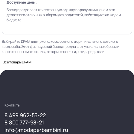
Доступные цены.
Бренд предлагает качественную одежду по разумным ценам, что
делает его отличным выбором для родителей, заботящихся о моде и
бюджете.
Выбирайте DPAM для яркого, комфортного и оригинального детского
гардероба. Этот французский бренд предлагает уникальные образы и
качественные материалы, которые оценят и дети, и родители.
Все товары DPAM
Контакты:
8 499 962-55-22
8 800 777-98-21
info@modaperbambini.ru