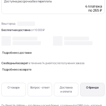
Доступна рассрочка без переплаты
4 платежа
по 265 ₽
Ваш город:
Бесплатная доставка
от 10 000 ₽
Подробнее о доставке
Свободный возврат
в течение 14 дней после получения заказа
Подробнее о возврате
О товаре
Вопрос - ответ
Доставка
О бренде
и оплата
Du Pareil Au Même — это французский бренд, созданный в 1986 году, который