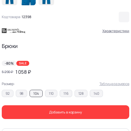
Код товара:
12398
Характеристики
Брюки
-80%
SALE
1 058 ₽
5 290 ₽
Размер:
Таблица размеров
92
98
104
110
116
128
140
Добавить в корзину