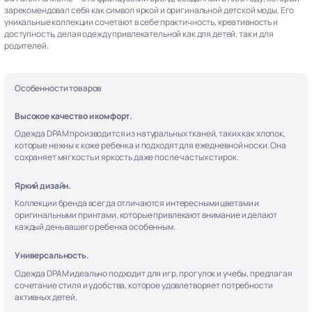
зарекомендовал себя как символ яркой и оригинальной детской моды. Его
уникальные коллекции сочетают в себе практичность, креативность и
доступность, делая одежду привлекательной как для детей, так и для
родителей.
Особенности товаров
Высокое качество и комфорт.
Одежда DPAM производится из натуральных тканей, таких как хлопок,
которые нежны к коже ребенка и подходят для ежедневной носки. Она
сохраняет мягкость и яркость даже после частых стирок.
Яркий дизайн.
Коллекции бренда всегда отличаются интересными цветами и
оригинальными принтами, которые привлекают внимание и делают
каждый день вашего ребенка особенным.
Универсальность.
Одежда DPAM идеально подходит для игр, прогулок и учебы, предлагая
сочетание стиля и удобства, которое удовлетворяет потребности
активных детей.