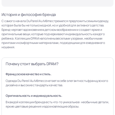
История и философия бренда
С самого начала Du Pareil Au Même стремился предложить семьям одежду,
которая была бы не только модной, но и удобной для активного детства.
Бренд черпает вдохновение в детском воображении и создает яркие и
оригинальные вещи, которые подчеркивают индивидуальность каждого
ребенка. Коллекции DPAM наполнены веселыми узорами, необычными
принтами и комфортными материалами, подходящими для ежедневного
ношения.
Почему стоит выбрать DPAM?
Французское качество и стиль.
Одежда Du Pareil Au Même сочетает в себе элегантность французского
дизайна и высокие стандарты качества.
Оригинальность и индивидуальность.
В каждой коллекции бренда есть что-то уникальное: необычные детали,
яркие цветовые решения и вдохновляющие образы.