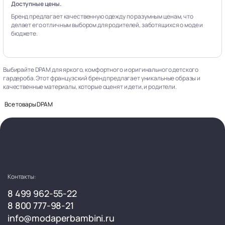
Доступные цены.
Бренд предлагает качественную одежду по разумным ценам, что
делает его отличным выбором для родителей, заботящихся о моде и
бюджете.
Выбирайте DPAM для яркого, комфортного и оригинального детского
гардероба. Этот французский бренд предлагает уникальные образы и
качественные материалы, которые оценят и дети, и родители.
Все товары DPAM
Контакты:
8 499 962-55-22
8 800 777-98-21
info@modaperbambini.ru