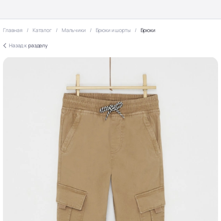
Главная
Каталог
Мальчики
Брюки и шорты
Брюки
Назад к
разделу