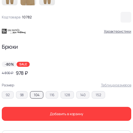
Код товара:
10782
Характеристики
Брюки
-80%
SALE
978 ₽
4 890 ₽
Размер:
Таблица размеров
92
98
104
116
128
140
152
Добавить в корзину