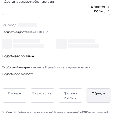
Доступна рассрочка без переплаты
4 платежа
по 245 ₽
Ваш город:
Бесплатная доставка
от 10 000 ₽
Подробнее о доставке
Свободный возврат
в течение 14 дней после получения заказа
Подробнее о возврате
О товаре
Вопрос - ответ
Доставка
О бренде
и оплата
Du Pareil Au Même — это французский бренд, созданный в 1986 году, который