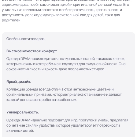
зарекомендовал себя как символ яркой и оригинальной детской моды. Его
уникальные коллекции сочетают в себе практичность, креативность и
доступность, делая одежду привлекательной как для детей, так и для
родителей.
Особенности товаров
Высокое качество и комфорт.
Одежда DPAM производится из натуральных тканей, таких как хлопок,
которые нежны к коже ребенка и подходят для ежедневной носки. Она
сохраняет мягкость и яркость даже после частых стирок.
Яркий дизайн.
Коллекции бренда всегда отличаются интересными цветами и
оригинальными принтами, которые привлекают внимание и делают
каждый день вашего ребенка особенным.
Универсальность.
Одежда DPAM идеально подходит для игр, прогулок и учебы, предлагая
сочетание стиля и удобства, которое удовлетворяет потребности
активных детей.