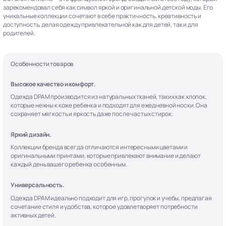
зарекомендовал себя как символ яркой и оригинальной детской моды. Его
уникальные коллекции сочетают в себе практичность, креативность и
доступность, делая одежду привлекательной как для детей, так и для
родителей.
Особенности товаров
Высокое качество и комфорт.
Одежда DPAM производится из натуральных тканей, таких как хлопок,
которые нежны к коже ребенка и подходят для ежедневной носки. Она
сохраняет мягкость и яркость даже после частых стирок.
Яркий дизайн.
Коллекции бренда всегда отличаются интересными цветами и
оригинальными принтами, которые привлекают внимание и делают
каждый день вашего ребенка особенным.
Универсальность.
Одежда DPAM идеально подходит для игр, прогулок и учебы, предлагая
сочетание стиля и удобства, которое удовлетворяет потребности
активных детей.