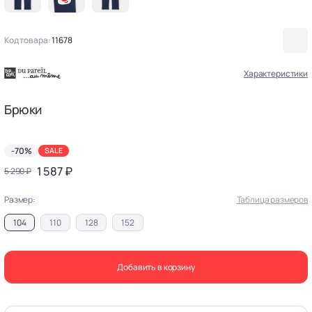
Код товара:
11678
Характеристики
Брюки
-70%
SALE
1 587 ₽
5 290 ₽
Размер:
Таблица размеров
104
110
128
152
Добавить в корзину