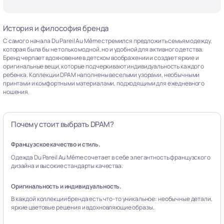
История и философия бренда
С самого начала Du Pareil Au Même стремился предложить семьям одежду,
которая была бы не только модной, но и удобной для активного детства.
Бренд черпает вдохновение в детском воображении и создает яркие и
оригинальные вещи, которые подчеркивают индивидуальность каждого
ребенка. Коллекции DPAM наполнены веселыми узорами, необычными
принтами и комфортными материалами, подходящими для ежедневного
ношения.
Почему стоит выбрать DPAM?
Французское качество и стиль.
Одежда Du Pareil Au Même сочетает в себе элегантность французского
дизайна и высокие стандарты качества.
Оригинальность и индивидуальность.
В каждой коллекции бренда есть что-то уникальное: необычные детали,
яркие цветовые решения и вдохновляющие образы.