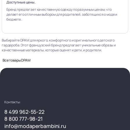
Доступные цены.
Бренд предлагает качественную одежду по разумным ценам, что
делает его отличным выбором для родителей, заботящихся о моде и
бюджете.
Выбирайте DPAM для яркого, комфортного и оригинального детского
гардероба. Этот французский бренд предлагает уникальные образы и
качественные материалы, которые оценят и дети, и родители.
Все товары DPAM
Контакты:
8 499 962-55-22
8 800 777-98-21
info@modaperbambini.ru