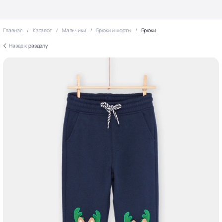
Главная
Каталог
Мальчики
Брюки и шорты
Брюки
Назад к
разделу