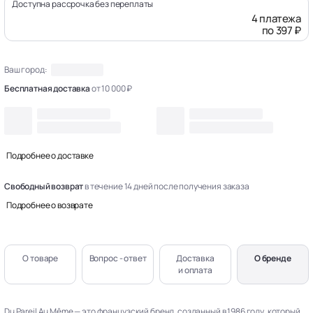
Доступна рассрочка без переплаты
4 платежа
по 397 ₽
Ваш город:
Бесплатная доставка
от 10 000 ₽
Подробнее о доставке
Свободный возврат
в течение 14 дней после получения заказа
Подробнее о возврате
О товаре
Вопрос - ответ
Доставка
О бренде
и оплата
Du Pareil Au Même — это французский бренд, созданный в 1986 году, который