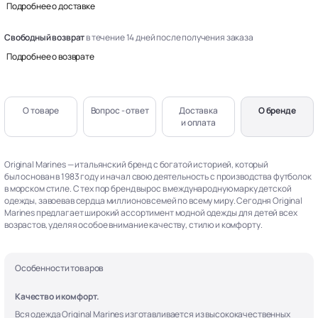
Подробнее о доставке
Свободный возврат
в течение 14 дней после получения заказа
Подробнее о возврате
О товаре
Вопрос - ответ
Доставка
О бренде
и оплата
Original Marines — итальянский бренд с богатой историей, который
был основан в 1983 году и начал свою деятельность с производства футболок
в морском стиле. С тех пор бренд вырос в международную марку детской
одежды, завоевав сердца миллионов семей по всему миру. Сегодня Original
Marines предлагает широкий ассортимент модной одежды для детей всех
возрастов, уделяя особое внимание качеству, стилю и комфорту.
Особенности товаров
Качество и комфорт.
Вся одежда Original Marines изготавливается из высококачественных