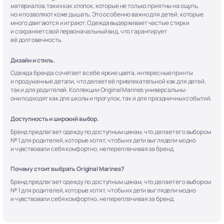
материалов, таких как хлопок, которые не только приятны на ощупь,
но и позволяют коже дышать. Это особенно важно для детей, которые
много двигаются и играют. Одежда выдерживает частые стирки
и сохраняет свой первоначальный вид, что гарантирует
её долговечность.
Дизайн и стиль.
Одежда бренда сочетает в себе яркие цвета, интересные принты
и продуманные детали, что делает её привлекательной как для детей,
так и для родителей. Коллекции Original Marines универсальны:
они подходят как для школы и прогулок, так и для праздничных событий.
Доступность и широкий выбор.
Бренд предлагает одежду по доступным ценам, что делает его выбором
№ 1 для родителей, которые хотят, чтобы их дети выглядели модно
и чувствовали себя комфортно, не переплачивая за бренд.
Почему стоит выбрать Original Marines?
Бренд предлагает одежду по доступным ценам, что делает его выбором
№ 1 для родителей, которые хотят, чтобы их дети выглядели модно
и чувствовали себя комфортно, не переплачивая за бренд.