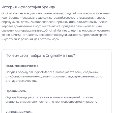
История и философия бренда
Original Marines всегда ставит на первое место детей и их комфорт. Основная
идея бренда — создавать одежду, которая бы соответствовала активному
образу жизни детей, была безопасной, прочной и при этом стильной. Бренд
черпает вдохновение в морской тематике, придавая своим коллекциям
свежий и жизнерадостный вид. Original Marines следит за мировыми модными
тенденциями, но при этом сохраняет свою уникальность, предлагая яркие
и креативные решения для детской моды.
Почему стоит выбрать Original Marines?
Итальянское качество.
Покупая одежду от Original Marines, вы получаете вещи, созданные
с любовью и вниманием к деталям, соответствующие самым высоким
стандартам качества.
Практичность.
Одежда бренда рассчитана на активную жизнь детей, поэтому
она легко стирается и носится, не теряя своей формы и яркости.
Уникальный стиль.