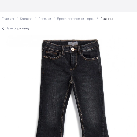
Главная
Каталог
Девочки
Брюки, леггинсы и шорты
Джинсы
Назад к
разделу