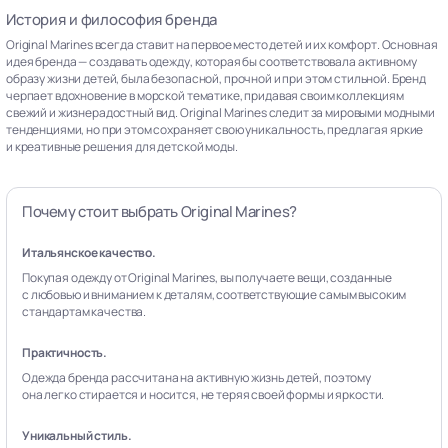
История и философия бренда
Original Marines всегда ставит на первое место детей и их комфорт. Основная
идея бренда — создавать одежду, которая бы соответствовала активному
образу жизни детей, была безопасной, прочной и при этом стильной. Бренд
черпает вдохновение в морской тематике, придавая своим коллекциям
свежий и жизнерадостный вид. Original Marines следит за мировыми модными
тенденциями, но при этом сохраняет свою уникальность, предлагая яркие
и креативные решения для детской моды.
Почему стоит выбрать Original Marines?
Итальянское качество.
Покупая одежду от Original Marines, вы получаете вещи, созданные
с любовью и вниманием к деталям, соответствующие самым высоким
стандартам качества.
Практичность.
Одежда бренда рассчитана на активную жизнь детей, поэтому
она легко стирается и носится, не теряя своей формы и яркости.
Уникальный стиль.