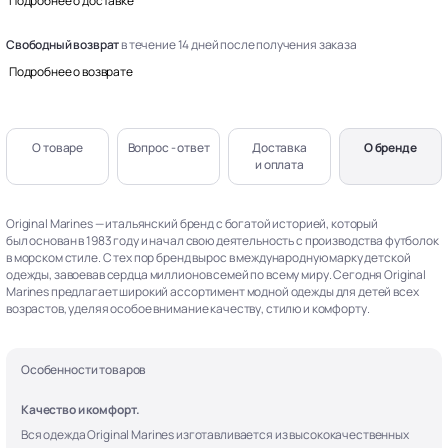
Подробнее о доставке
Свободный возврат
в течение 14 дней после получения заказа
Подробнее о возврате
О товаре
Вопрос - ответ
Доставка
О бренде
и оплата
Original Marines — итальянский бренд с богатой историей, который
был основан в 1983 году и начал свою деятельность с производства футболок
в морском стиле. С тех пор бренд вырос в международную марку детской
одежды, завоевав сердца миллионов семей по всему миру. Сегодня Original
Marines предлагает широкий ассортимент модной одежды для детей всех
возрастов, уделяя особое внимание качеству, стилю и комфорту.
Особенности товаров
Качество и комфорт.
Вся одежда Original Marines изготавливается из высококачественных