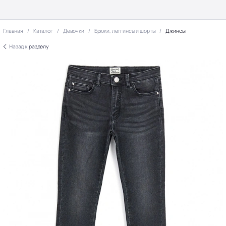
Главная
Каталог
Девочки
Брюки, леггинсы и шорты
Джинсы
Назад к
разделу