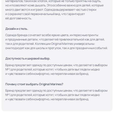
материалов, таких как хлопок, которые не только приятны на ощупь,
но и позволяют коже дышать. Это особенно важно для детей, которые
много двигаются и играют. Одежда выдерживает частые стирки
и сохраняет свой первоначальный вид, что гарантирует
её долговечность.
Дизайн и стиль.
Одежда бренда сочетает в себе яркие цвета, интересные принты
и продуманные детали, что делает её привлекательной как для детей,
так и для родителей. Коллекции Original Marines универсальны:
они подходят как для школы и прогулок, так и для праздничных событий.
Доступность и широкий выбор.
Бренд предлагает одежду по доступным ценам, что делает его выбором
№ 1 для родителей, которые хотят, чтобы их дети выглядели модно
и чувствовали себя комфортно, не переплачивая за бренд.
Почему стоит выбрать Original Marines?
Бренд предлагает одежду по доступным ценам, что делает его выбором
№ 1 для родителей, которые хотят, чтобы их дети выглядели модно
и чувствовали себя комфортно, не переплачивая за бренд.