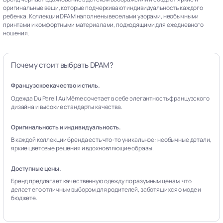
оригинальные вещи, которые подчеркивают индивидуальность каждого
ребенка. Коллекции DPAM наполнены веселыми узорами, необычными
принтами и комфортными материалами, подходящими для ежедневного
ношения.
Почему стоит выбрать DPAM?
Французское качество и стиль.
Одежда Du Pareil Au Même сочетает в себе элегантность французского
дизайна и высокие стандарты качества.
Оригинальность и индивидуальность.
В каждой коллекции бренда есть что-то уникальное: необычные детали,
яркие цветовые решения и вдохновляющие образы.
Доступные цены.
Бренд предлагает качественную одежду по разумным ценам, что
делает его отличным выбором для родителей, заботящихся о моде и
бюджете.