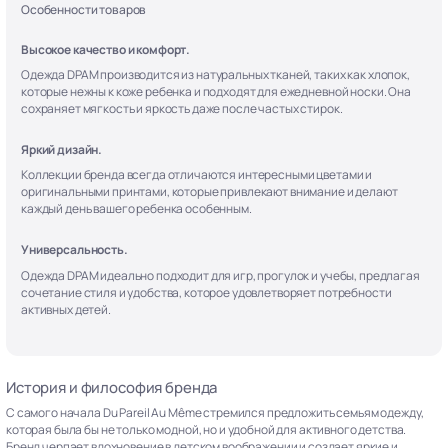
Особенности товаров
Высокое качество и комфорт.
Одежда DPAM производится из натуральных тканей, таких как хлопок,
которые нежны к коже ребенка и подходят для ежедневной носки. Она
сохраняет мягкость и яркость даже после частых стирок.
Яркий дизайн.
Коллекции бренда всегда отличаются интересными цветами и
оригинальными принтами, которые привлекают внимание и делают
каждый день вашего ребенка особенным.
Универсальность.
Одежда DPAM идеально подходит для игр, прогулок и учебы, предлагая
сочетание стиля и удобства, которое удовлетворяет потребности
активных детей.
История и философия бренда
С самого начала Du Pareil Au Même стремился предложить семьям одежду,
которая была бы не только модной, но и удобной для активного детства.
Бренд черпает вдохновение в детском воображении и создает яркие и