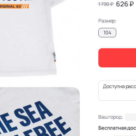
626 ₽
1 790 ₽
Размер:
104
Доступна расс
Ваш город:
Бесплатная дос