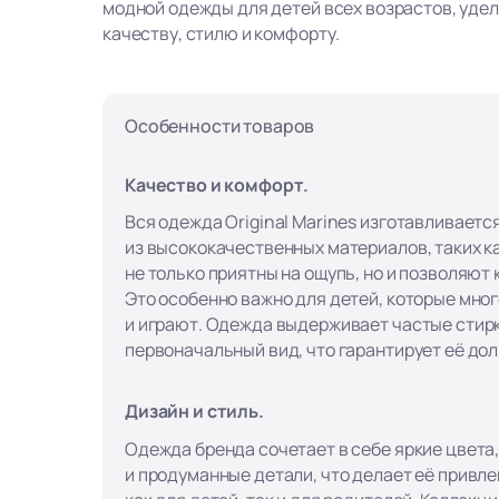
модной одежды для детей всех возрастов, уде
качеству, стилю и комфорту.
Особенности товаров
Качество и комфорт.
Вся одежда Original Marines изготавливаетс
из высококачественных материалов, таких ка
не только приятны на ощупь, но и позволяют
Это особенно важно для детей, которые мно
и играют. Одежда выдерживает частые стирк
первоначальный вид, что гарантирует её до
Дизайн и стиль.
Одежда бренда сочетает в себе яркие цвета
и продуманные детали, что делает её привл