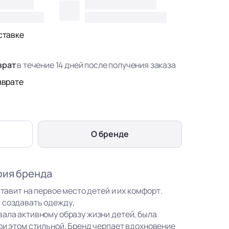
ставке
врат
в течение 14 дней после получения заказа
зврате
О бренде
фия бренда
ставит на первое место детей и их комфорт.
 создавать одежду,
вала активному образу жизни детей, была
ри этом стильной. Бренд черпает вдохновение