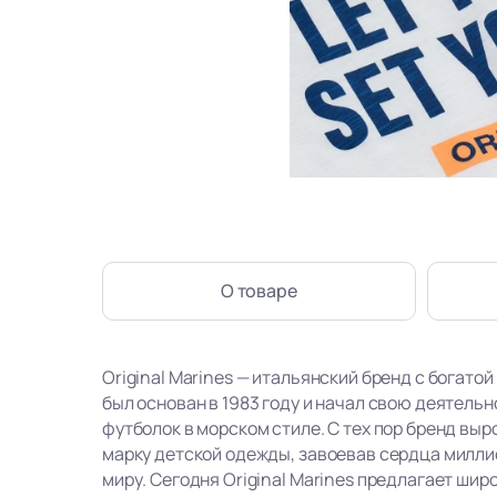
О товаре
Original Marines — итальянский бренд с богатой
был основан в 1983 году и начал свою деятель
футболок в морском стиле. С тех пор бренд вы
марку детской одежды, завоевав сердца милли
миру. Сегодня Original Marines предлагает ши