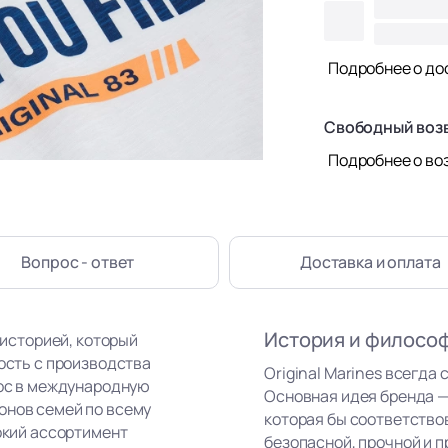
Подробнее о до
Свободный воз
Подробнее о во
Вопрос - ответ
Доставка
и оплата
История и филосо
 историей, который
ность с производства
Original Marines всегда 
рос в международную
Основная идея бренда —
онов семей по всему
которая бы соответство
рокий ассортимент
безопасной, прочной и п