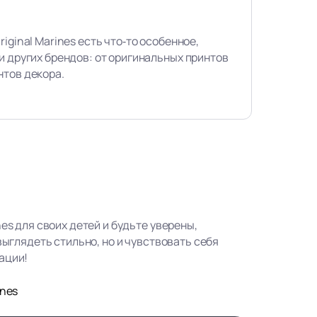
iginal Marines есть что‑то особенное,
и других брендов: от оригинальных принтов
нтов декора.
nes для своих детей и будьте уверены,
 выглядеть стильно, но и чувствовать себя
ации!
ines