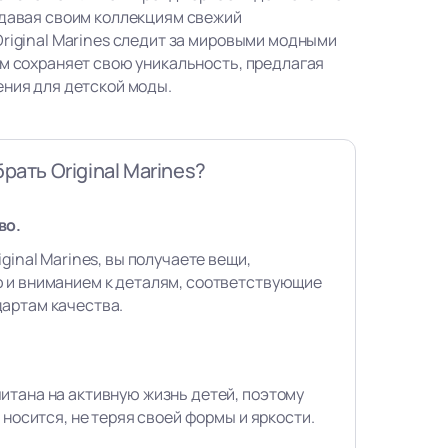
идавая своим коллекциям свежий
Original Marines следит за мировыми модными
ом сохраняет свою уникальность, предлагая
ения для детской моды.
рать Original Marines?
во.
ginal Marines, вы получаете вещи,
 и вниманием к деталям, соответствующие
артам качества.
итана на активную жизнь детей, поэтому
 носится, не теряя своей формы и яркости.