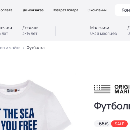
Кон
 оплата
Где мой заказ
Возврат товара
О компании
льчики
Девочки
Мальчики
Д
4 лет
3-14 лет
0-36 месяцев
0
вы и майки
Футболка
Футбол
-65%
SALE