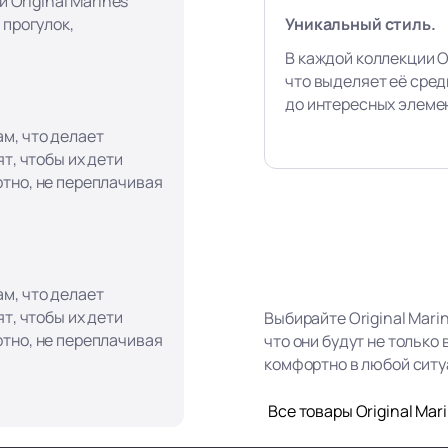
и Original Marines
Уникальный стиль.
 прогулок,
В каждой коллекции Or
что выделяет её сред
до интересных элеме
м, что делает
т, чтобы их дети
тно, не переплачивая
м, что делает
т, чтобы их дети
Выбирайте Original Mari
тно, не переплачивая
что они будут не только
комфортно в любой ситу
Все товары Original Mar