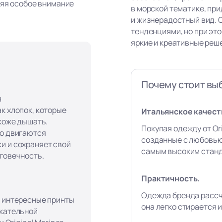
ляя особое внимание
в морской тематике, пр
и жизнерадостный вид. 
тенденциями, но при эт
яркие и креативные реш
Почему стоит выб
я
к хлопок, которые
Итальянское качест
 коже дышать.
Покупая одежду от Ori
го двигаются
созданные с любовью
и и сохраняет свой
самым высоким станд
лговечность.
Практичность.
Одежда бренда рассч
, интересные принты
она легко стирается и
екательной