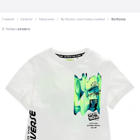
Главная
Каталог
Мальчики
Футболки, лонгсливы и майки
Футболка
Назад к
разделу