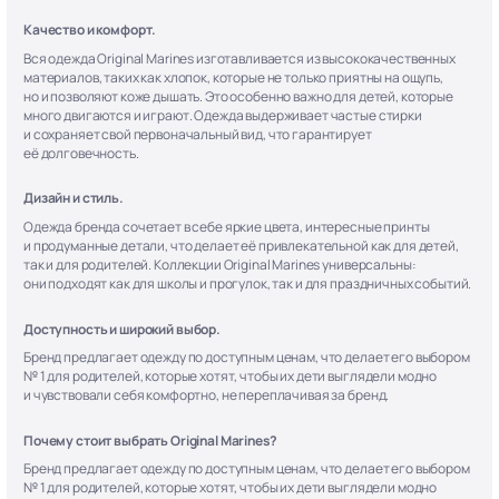
Качество и комфорт.
Вся одежда Original Marines изготавливается из высококачественных
материалов, таких как хлопок, которые не только приятны на ощупь,
но и позволяют коже дышать. Это особенно важно для детей, которые
много двигаются и играют. Одежда выдерживает частые стирки
и сохраняет свой первоначальный вид, что гарантирует
её долговечность.
Дизайн и стиль.
Одежда бренда сочетает в себе яркие цвета, интересные принты
и продуманные детали, что делает её привлекательной как для детей,
так и для родителей. Коллекции Original Marines универсальны:
они подходят как для школы и прогулок, так и для праздничных событий.
Доступность и широкий выбор.
Бренд предлагает одежду по доступным ценам, что делает его выбором
№ 1 для родителей, которые хотят, чтобы их дети выглядели модно
и чувствовали себя комфортно, не переплачивая за бренд.
Почему стоит выбрать Original Marines?
Бренд предлагает одежду по доступным ценам, что делает его выбором
№ 1 для родителей, которые хотят, чтобы их дети выглядели модно