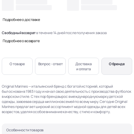
Подробнее о доставке
Свободный возврат
в течение 14 дней после получения заказа
Подробнее о возврате
О товаре
Вопрос - ответ
Доставка
О бренде
и оплата
Original Marines — итальянский бренд с богатой историей, который
был основан в 1983 году и начал свою деятельность с производства футболок
в морском стиле. С тех пор бренд вырос в международную марку детской
одежды, завоевав сердца миллионов семей по всему миру. Сегодня Original
Marines предлагает широкий ассортимент модной одежды для детей всех
возрастов, уделяя особое внимание качеству, стилю и комфорту.
Особенности товаров