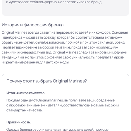
и чувствовали себя комфортно, не переплачивая за бренд.
История и философия бренда
Original Marines всегда ставит на первое место детей и их комфорт. Основная
идея бренда — создавать одежду, которая бы соответствовала активному
образу жизни детей, была безопасной, прочной и при этом стильной. Бренд
черпает вдохновение в морской тематике, придавая своим коллекциям
свежий и жизнерадостный вид. Original Marines следит за мировыми модными
тенденциями, но при этом сохраняет свою уникальность, предлагая яркие
и креативные решения для детской моды.
Почему стоит выбрать Original Marines?
Итальянское качество.
Покупая одежду от Original Marines, вы получаете вещи, созданные
с любовью и вниманием к деталям, соответствующие самым высоким
стандартам качества.
Практичность.
Одежда бренда рассчитана на активную жизнь детей, поэтому