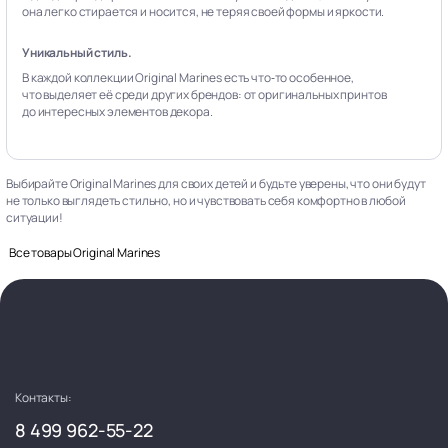
она легко стирается и носится, не теряя своей формы и яркости.
Уникальный стиль.
В каждой коллекции Original Marines есть что‑то особенное,
что выделяет её среди других брендов: от оригинальных принтов
до интересных элементов декора.
Выбирайте Original Marines для своих детей и будьте уверены, что они будут
не только выглядеть стильно, но и чувствовать себя комфортно в любой
ситуации!
Все товары Original Marines
Контакты:
8 499 962-55-22