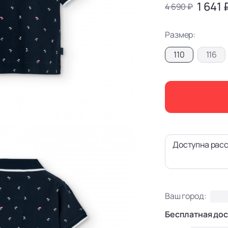
1 641 
4 690 ₽
Размер:
110
116
Доступна расс
Ваш город:
Бесплатная дос