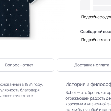
Подробнее о до
Свободный воз
Подробнее о во
Вопрос - ответ
Доставка
и оплата
История и филосо
основанный в 1984 году.
пулярность благодаря
Boboli — это бренд, кот
ысокое качество с
отражающей радость де
красками и жизненной э
детям быть собой и нас