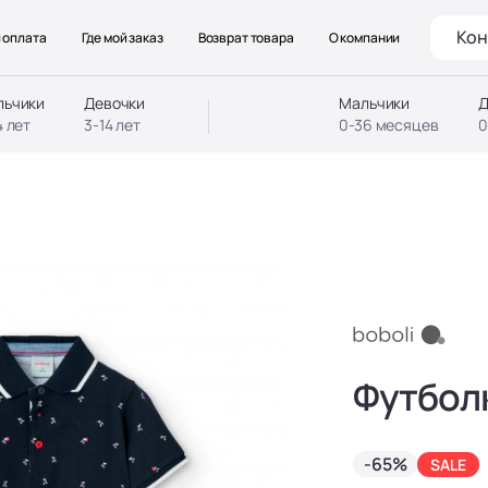
Кон
 оплата
Где мой заказ
Возврат товара
О компании
льчики
Девочки
Мальчики
Д
4 лет
3-14 лет
0-36 месяцев
0
Футбол
-65%
SALE