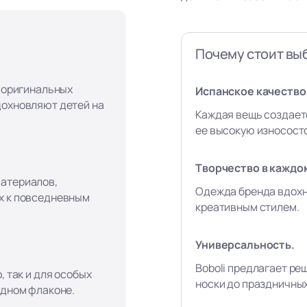
Почему стоит выб
, оригинальных
Испанское качество 
дохновляют детей на
Каждая вещь создает
ее высокую износост
Творчество в каждо
материалов,
Одежда бренда вдохн
х к повседневным
креативным стилем.
Универсальность.
Boboli предлагает ре
, так и для особых
носки до праздничны
одном флаконе.