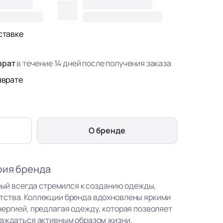
ставке
врат
в течение 14 дней после получения заказа
зврате
О бренде
фия бренда
орый всегда стремился к созданию одежды,
тства. Коллекции бренда вдохновлены яркими
нергией, предлагая одежду, которая позволяет
лаждаться активным образом жизни.