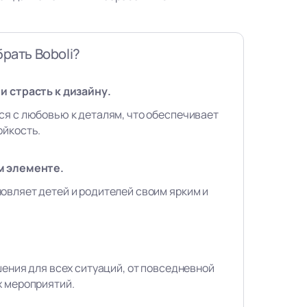
рать Boboli?
и страсть к дизайну.
ся с любовью к деталям, что обеспечивает
ойкость.
м элементе.
овляет детей и родителей своим ярким и
шения для всех ситуаций, от повседневной
х мероприятий.