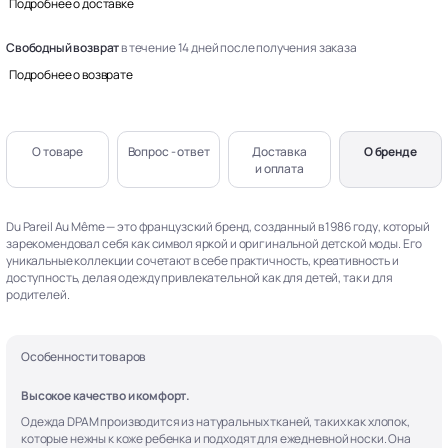
Подробнее о доставке
Свободный возврат
в течение 14 дней после получения заказа
Подробнее о возврате
О товаре
Вопрос - ответ
Доставка
О бренде
и оплата
Du Pareil Au Même — это французский бренд, созданный в 1986 году, который
зарекомендовал себя как символ яркой и оригинальной детской моды. Его
уникальные коллекции сочетают в себе практичность, креативность и
доступность, делая одежду привлекательной как для детей, так и для
родителей.
Особенности товаров
Высокое качество и комфорт.
Одежда DPAM производится из натуральных тканей, таких как хлопок,
которые нежны к коже ребенка и подходят для ежедневной носки. Она