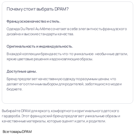
Почему стоит выбрать DPAM?
Французское качество и стиль.
Одежда Du Pareil Au Même сочетает в себе элегантность французского
дизайна и высокие стандарты качества.
Оригинальность и индивидуальность.
В каждой коллекции бренда есть что-то уникальное: необычные детали,
яркие цветовые решения и вдохновляющие образы.
Доступные цены.
Бренд предлагает качественную одежду по разумным ценам, что
делает его отличным выбором для родителей, заботящихся о моде и
бюджете.
Выбирайте DPAM для яркого, комфортного и оригинального детского
гардероба. Этот французский бренд предлагает уникальные образы и
качественные материалы, которые оценят и дети, и родители.
Все товары DPAM