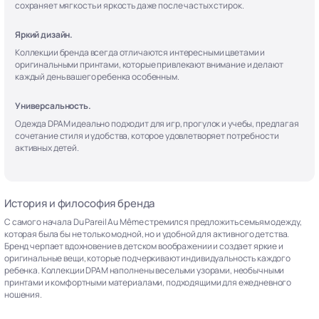
сохраняет мягкость и яркость даже после частых стирок.
Яркий дизайн.
Коллекции бренда всегда отличаются интересными цветами и
оригинальными принтами, которые привлекают внимание и делают
каждый день вашего ребенка особенным.
Универсальность.
Одежда DPAM идеально подходит для игр, прогулок и учебы, предлагая
сочетание стиля и удобства, которое удовлетворяет потребности
активных детей.
История и философия бренда
С самого начала Du Pareil Au Même стремился предложить семьям одежду,
которая была бы не только модной, но и удобной для активного детства.
Бренд черпает вдохновение в детском воображении и создает яркие и
оригинальные вещи, которые подчеркивают индивидуальность каждого
ребенка. Коллекции DPAM наполнены веселыми узорами, необычными
принтами и комфортными материалами, подходящими для ежедневного
ношения.