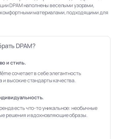
кции DPAM наполнены веселыми узорами,
 комфортными материалами, подходящими для
брать DPAM?
о и стиль.
Même сочетает в себе элегантность
 и высокие стандарты качества.
ндивидуальность.
ренда есть что-то уникальное: необычные
вые решения и вдохновляющие образы.