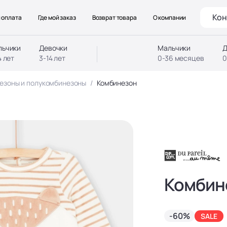
Кон
 оплата
Где мой заказ
Возврат товара
О компании
льчики
Девочки
Мальчики
Д
4 лет
3-14 лет
0-36 месяцев
0
езоны и полукомбинезоны
Комбинезон
Комбин
-60%
SALE