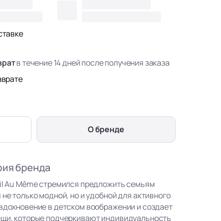
ставке
врат
в течение 14 дней после получения заказа
зврате
О бренде
фия бренда
eil Au Même стремился предложить семьям
 не только модной, но и удобной для активного
 вдохновение в детском воображении и создает
ещи, которые подчеркивают индивидуальность