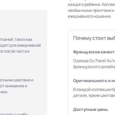
каждого ребенка. Колле
необычными принтами и
ежедневного ношения.
Почему стоит вы
каней, таких как
ходят для ежедневной
же после частых
Французское качеств
Одежда Du Pareil Au 
французского дизайна
есными цветами и
Оригинальность и и
ют внимание и
В каждой коллекции б
ным.
детали, яркие цвето
Доступные цены.
огулок и учебы,