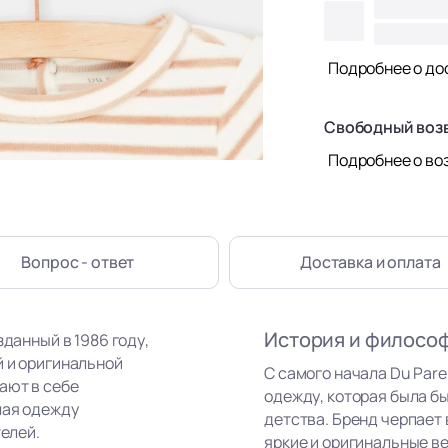
Подробнее о до
Свободный воз
Подробнее о во
Вопрос - ответ
Доставка
и оплата
История и филосо
зданный в 1986 году,
й и оригинальной
С самого начала Du Par
ают в себе
одежду, которая была бы
лая одежду
детства. Бренд черпает
телей.
яркие и оригинальные в