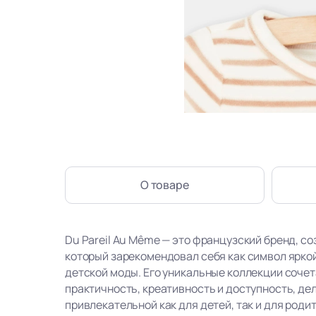
О товаре
Du Pareil Au Même — это французский бренд, со
который зарекомендовал себя как символ ярко
детской моды. Его уникальные коллекции сочет
практичность, креативность и доступность, де
привлекательной как для детей, так и для роди