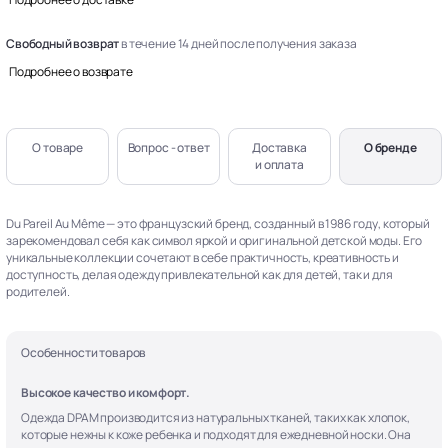
Свободный возврат
в течение 14 дней после получения заказа
Подробнее о возврате
О товаре
Вопрос - ответ
Доставка
О бренде
и оплата
Du Pareil Au Même — это французский бренд, созданный в 1986 году, который
зарекомендовал себя как символ яркой и оригинальной детской моды. Его
уникальные коллекции сочетают в себе практичность, креативность и
доступность, делая одежду привлекательной как для детей, так и для
родителей.
Особенности товаров
Высокое качество и комфорт.
Одежда DPAM производится из натуральных тканей, таких как хлопок,
которые нежны к коже ребенка и подходят для ежедневной носки. Она