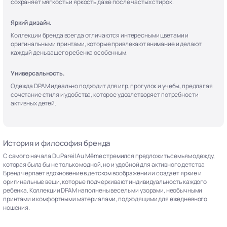
сохраняет мягкость и яркость даже после частых стирок.
Яркий дизайн.
Коллекции бренда всегда отличаются интересными цветами и
оригинальными принтами, которые привлекают внимание и делают
каждый день вашего ребенка особенным.
Универсальность.
Одежда DPAM идеально подходит для игр, прогулок и учебы, предлагая
сочетание стиля и удобства, которое удовлетворяет потребности
активных детей.
История и философия бренда
С самого начала Du Pareil Au Même стремился предложить семьям одежду,
которая была бы не только модной, но и удобной для активного детства.
Бренд черпает вдохновение в детском воображении и создает яркие и
оригинальные вещи, которые подчеркивают индивидуальность каждого
ребенка. Коллекции DPAM наполнены веселыми узорами, необычными
принтами и комфортными материалами, подходящими для ежедневного
ношения.