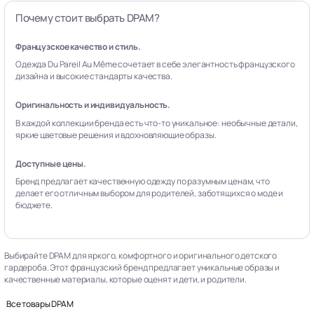
Почему стоит выбрать DPAM?
Французское качество и стиль.
Одежда Du Pareil Au Même сочетает в себе элегантность французского
дизайна и высокие стандарты качества.
Оригинальность и индивидуальность.
В каждой коллекции бренда есть что-то уникальное: необычные детали,
яркие цветовые решения и вдохновляющие образы.
Доступные цены.
Бренд предлагает качественную одежду по разумным ценам, что
делает его отличным выбором для родителей, заботящихся о моде и
бюджете.
Выбирайте DPAM для яркого, комфортного и оригинального детского
гардероба. Этот французский бренд предлагает уникальные образы и
качественные материалы, которые оценят и дети, и родители.
Все товары DPAM