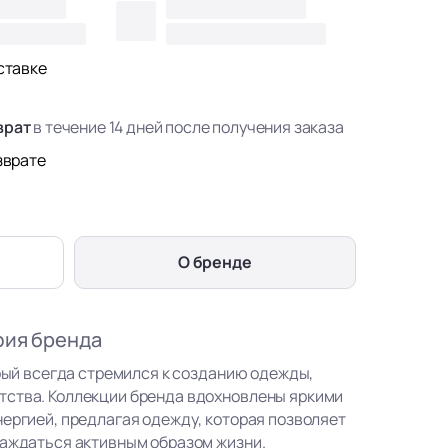
ставке
врат
в течение 14 дней после получения заказа
зврате
О бренде
фия бренда
орый всегда стремился к созданию одежды,
тства. Коллекции бренда вдохновлены яркими
нергией, предлагая одежду, которая позволяет
лаждаться активным образом жизни.