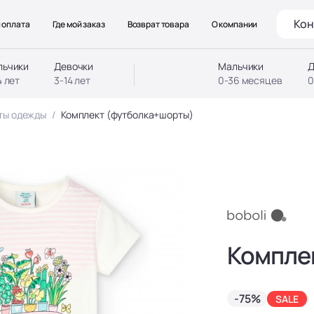
Кон
 оплата
Где мой заказ
Возврат товара
О компании
льчики
Девочки
Мальчики
Д
4 лет
3-14 лет
0-36 месяцев
0
ты одежды
Комплект (футболка+шорты)
Компле
-75%
SALE