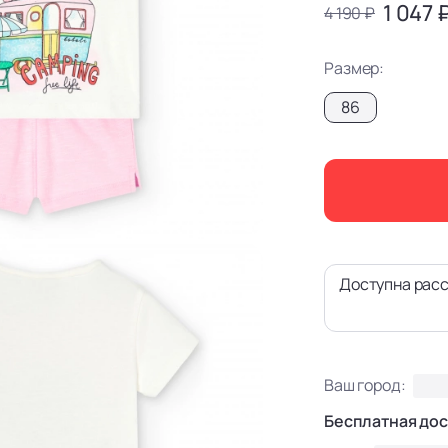
1 047 
4 190 ₽
Размер:
86
Доступна расс
Ваш город:
Бесплатная дос