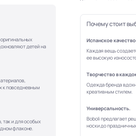
Почему стоит выб
, оригинальных
Испанское качество 
дохновляют детей на
Каждая вещь создает
ее высокую износост
Творчество в каждо
материалов,
Одежда бренда вдохн
х к повседневным
креативным стилем.
Универсальность.
Boboli предлагает ре
, так и для особых
носки до праздничны
одном флаконе.