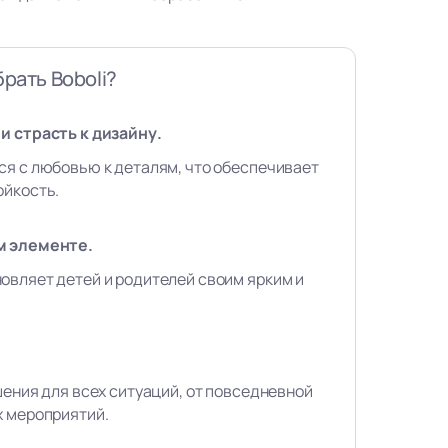
рать Boboli?
и страсть к дизайну.
ся с любовью к деталям, что обеспечивает
ойкость.
м элементе.
овляет детей и родителей своим ярким и
шения для всех ситуаций, от повседневной
х мероприятий.