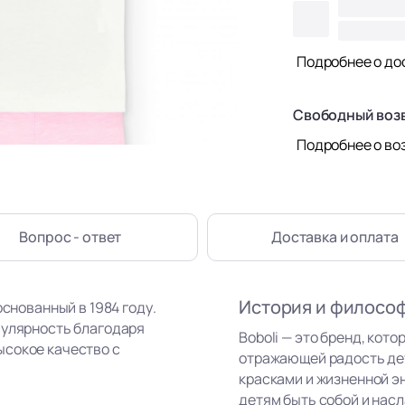
Подробнее о до
Свободный воз
Подробнее о во
Вопрос - ответ
Доставка
и оплата
История и филосо
основанный в 1984 году.
пулярность благодаря
Boboli — это бренд, кот
ысокое качество с
отражающей радость де
красками и жизненной э
детям быть собой и нас