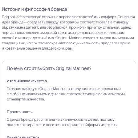
История и философия бренда
Original Marines всегда ставит на первое место детей и их комфорт. Основная
идея бренда — создавать одежду, которая бы соответствовала активному
образу жизни детей, была безопасной, прочной и при этом стильной. Бренд
черпает вдохновение в морской тематике, придавая своим коллекциям
свежий и жизнерадостный вид. Original Marines следит за мировыми модными
тенденциями, но при этом сохраняет свою уникальность, предлагая яркие
и креативные решения для детской моды.
Почему стоит выбрать Original Marines?
Итальянское качество.
Покупая одежду от Original Marines, вы получаете вещи, созданные
с любовью и вниманием к деталям, соответствующие самым высоким
стандартам качества.
Практичность.
Одежда бренда рассчитана на активную жизнь детей, поэтому
она легко стирается и носится, не теряя своей формы и яркости.
Уникальный стиль.