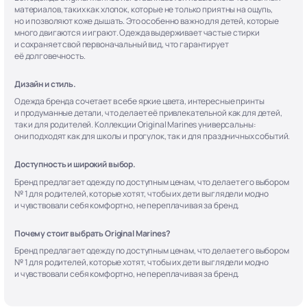
материалов, таких как хлопок, которые не только приятны на ощупь,
но и позволяют коже дышать. Это особенно важно для детей, которые
много двигаются и играют. Одежда выдерживает частые стирки
и сохраняет свой первоначальный вид, что гарантирует
её долговечность.
Дизайн и стиль.
Одежда бренда сочетает в себе яркие цвета, интересные принты
и продуманные детали, что делает её привлекательной как для детей,
так и для родителей. Коллекции Original Marines универсальны:
они подходят как для школы и прогулок, так и для праздничных событий.
Доступность и широкий выбор.
Бренд предлагает одежду по доступным ценам, что делает его выбором
№ 1 для родителей, которые хотят, чтобы их дети выглядели модно
и чувствовали себя комфортно, не переплачивая за бренд.
Почему стоит выбрать Original Marines?
Бренд предлагает одежду по доступным ценам, что делает его выбором
№ 1 для родителей, которые хотят, чтобы их дети выглядели модно
и чувствовали себя комфортно, не переплачивая за бренд.