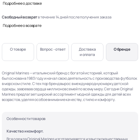
Подробнее о доставке
Свободный возврат
в течение 14 дней после получения заказа
Подробнее о возврате
О товаре
Вопрос - ответ
Доставка
О бренде
и оплата
Original Marines — итальянский бренд с богатой историей, который
был основан в 1983 году и начал свою деятельность с производства футболок
в морском стиле. С тех пор бренд вырос в международную марку детской
одежды, завоевав сердца миллионов семей по всему миру. Сегодня Original
Marines предлагает широкий ассортимент модной одежды для детей всех
возрастов, уделяя особое внимание качеству, стилю и комфорту.
Особенности товаров
Качество и комфорт.
Вся одежда Original Marines изготавливается из высококачественных