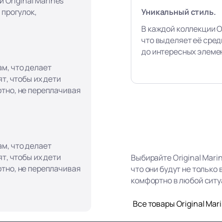
и Original Marines
Уникальный стиль.
 прогулок,
В каждой коллекции Or
что выделяет её сред
до интересных элеме
м, что делает
т, чтобы их дети
тно, не переплачивая
м, что делает
т, чтобы их дети
Выбирайте Original Mari
тно, не переплачивая
что они будут не только
комфортно в любой ситу
Все товары Original Mar