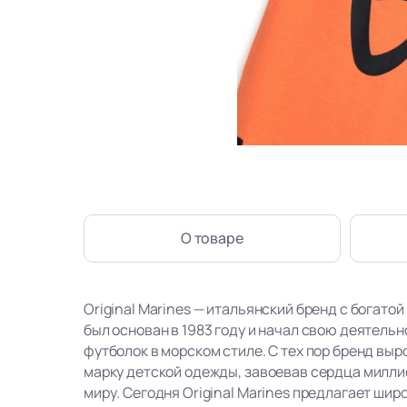
О товаре
Original Marines — итальянский бренд с богатой
был основан в 1983 году и начал свою деятель
футболок в морском стиле. С тех пор бренд вы
марку детской одежды, завоевав сердца милли
миру. Сегодня Original Marines предлагает ши