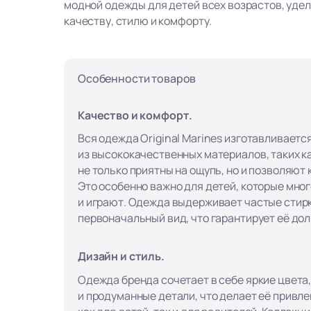
модной одежды для детей всех возрастов, уде
качеству, стилю и комфорту.
Особенности товаров
Качество и комфорт.
Вся одежда Original Marines изготавливаетс
из высококачественных материалов, таких ка
не только приятны на ощупь, но и позволяют
Это особенно важно для детей, которые мно
и играют. Одежда выдерживает частые стирк
первоначальный вид, что гарантирует её до
Дизайн и стиль.
Одежда бренда сочетает в себе яркие цвета
и продуманные детали, что делает её привл