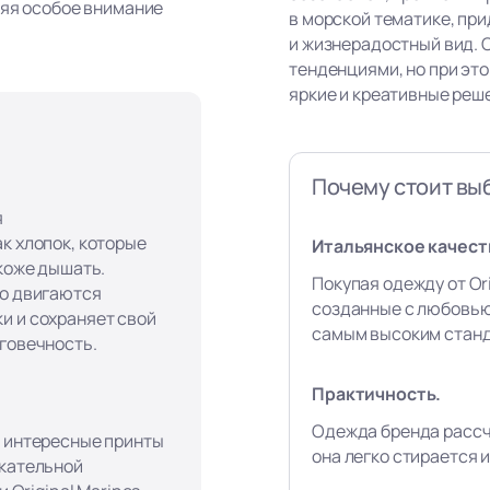
ляя особое внимание
в морской тематике, пр
и жизнерадостный вид. 
тенденциями, но при эт
яркие и креативные реш
Почему стоит выб
я
к хлопок, которые
Итальянское качест
 коже дышать.
Покупая одежду от Ori
го двигаются
созданные с любовью
и и сохраняет свой
самым высоким станд
лговечность.
Практичность.
Одежда бренда рассч
, интересные принты
она легко стирается и
екательной