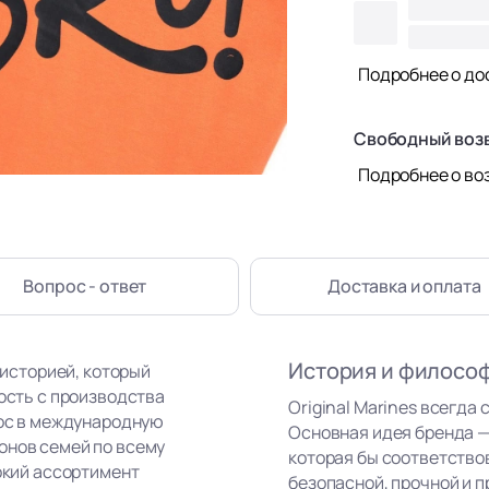
Подробнее о до
Свободный воз
Подробнее о во
Вопрос - ответ
Доставка
и оплата
История и филосо
 историей, который
ность с производства
Original Marines всегда 
рос в международную
Основная идея бренда —
онов семей по всему
которая бы соответство
рокий ассортимент
безопасной, прочной и п