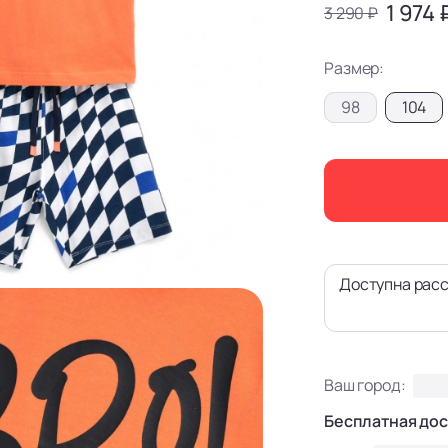
1 974 
3 290 ₽
Размер:
98
104
Доступна расс
Ваш город:
Бесплатная дос