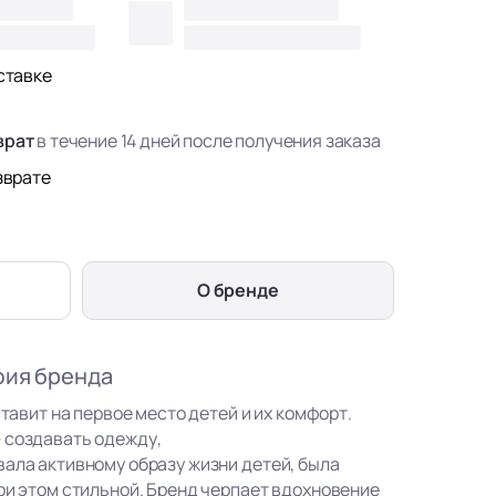
ставке
врат
в течение 14 дней после получения заказа
зврате
О бренде
фия бренда
ставит на первое место детей и их комфорт.
 создавать одежду,
вала активному образу жизни детей, была
ри этом стильной. Бренд черпает вдохновение