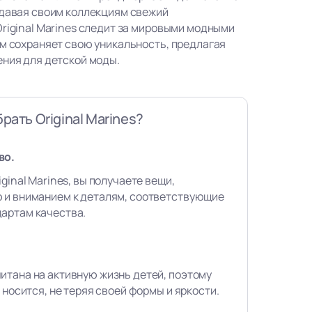
идавая своим коллекциям свежий
Original Marines следит за мировыми модными
ом сохраняет свою уникальность, предлагая
ения для детской моды.
рать Original Marines?
во.
ginal Marines, вы получаете вещи,
 и вниманием к деталям, соответствующие
артам качества.
итана на активную жизнь детей, поэтому
 носится, не теряя своей формы и яркости.