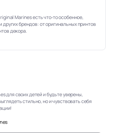
iginal Marines есть что‑то особенное,
и других брендов: от оригинальных принтов
нтов декора.
nes для своих детей и будьте уверены,
 выглядеть стильно, но и чувствовать себя
ации!
ines