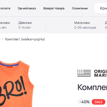
Кон
 оплата
Где мой заказ
Возврат товара
О компании
льчики
Девочки
Мальчики
Д
4 лет
3-14 лет
0-36 месяцев
0
ы
Комплект (майка+шорты)
Компле
-40%
SALE