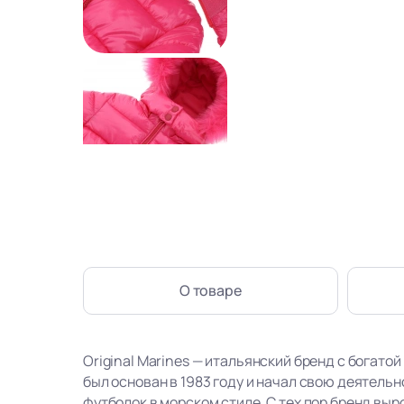
О товаре
Original Marines — итальянский бренд с богатой
был основан в 1983 году и начал свою деятель
футболок в морском стиле. С тех пор бренд вы