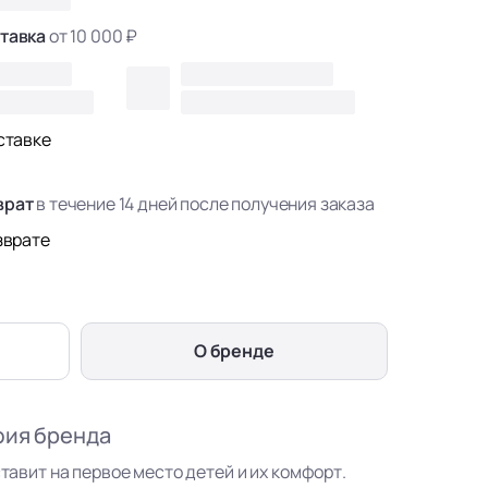
тавка
от 10 000 ₽
ставке
врат
в течение 14 дней после получения заказа
зврате
О бренде
фия бренда
ставит на первое место детей и их комфорт.