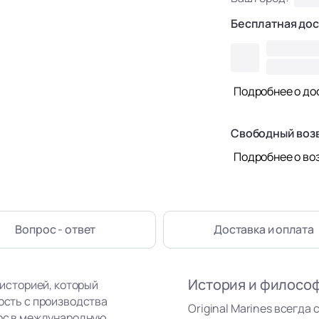
Бесплатная дос
Подробнее о до
Свободный воз
Подробнее о во
Вопрос - ответ
Доставка
и оплата
История и филосо
 историей, который
ность с производства
Original Marines всегда 
рос в международную