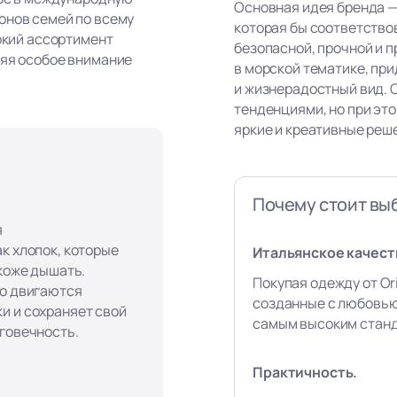
Основная идея бренда —
онов семей по всему
которая бы соответство
рокий ассортимент
безопасной, прочной и п
ляя особое внимание
в морской тематике, пр
и жизнерадостный вид. 
тенденциями, но при эт
яркие и креативные реш
Почему стоит выб
я
к хлопок, которые
Итальянское качест
 коже дышать.
Покупая одежду от Ori
го двигаются
созданные с любовью
и и сохраняет свой
самым высоким станд
лговечность.
Практичность.