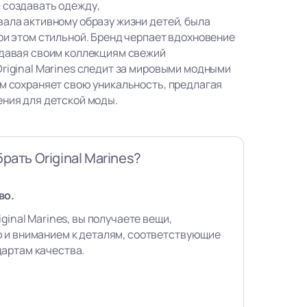
 создавать одежду,
вала активному образу жизни детей, была
ри этом стильной. Бренд черпает вдохновение
идавая своим коллекциям свежий
Original Marines следит за мировыми модными
ом сохраняет свою уникальность, предлагая
ения для детской моды.
рать Original Marines?
во.
ginal Marines, вы получаете вещи,
 и вниманием к деталям, соответствующие
артам качества.