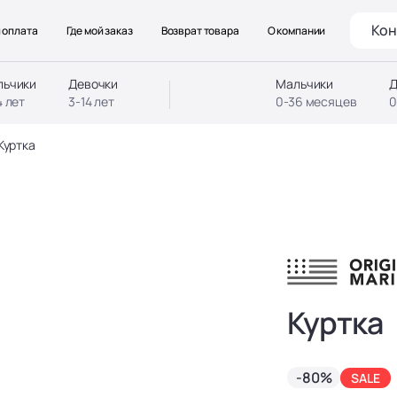
Кон
 оплата
Где мой заказ
Возврат товара
О компании
льчики
Девочки
Мальчики
Д
4 лет
3-14 лет
0-36 месяцев
0
Куртка
Куртка
-80%
SALE