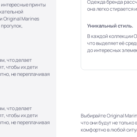
Одежда бренда рассч
, интересные принты
она легко стирается и
екательной
и Original Marines
Уникальный стиль.
 прогулок,
В каждой коллекции Or
что выделяет её сред
до интересных элеме
м, что делает
т, чтобы их дети
тно, не переплачивая
м, что делает
т, чтобы их дети
Выбирайте Original Mari
тно, не переплачивая
что они будут не только
комфортно в любой ситу