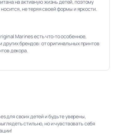
итана на активную жизнь детей, поэтому
 носится, не теряя своей формы и яркости.
iginal Marines есть что‑то особенное,
и других брендов: от оригинальных принтов
нтов декора.
nes для своих детей и будьте уверены,
 выглядеть стильно, но и чувствовать себя
ации!