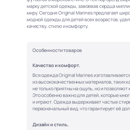
марку детской одежды, завоевав сердца милли
миру. Сегодня Original Marines предлагает ши
модной одежды для детей всех возрастов, уде
качеству, стилю и комфорту.
Особенности товаров
Качество и комфорт.
Вся одежда Original Marines изготавливаетс
из высококачественных материалов, таких ка
не только приятны на ощупь, но и позволяют
Это особенно важно для детей, которые мно
и играют. Одежда выдерживает частые стирк
первоначальный вид, что гарантирует её до
Дизайн и стиль.