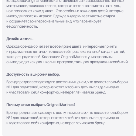
Вся одежда Original Marines изготавливается из высококачественных
материалов, таких как хлопок, которые не только приятны на ощупь,
но и позволяют коже дышать. Это особенно важно для детей, которые
много двигаются и играют. Одежда выдерживает частые стирки
и сохраняет свой первоначальный вид, что гарантирует
её долговечность.
Дизайн и стиль.
Одежда бренда сочетает в себе яркие цвета, интересные принты
и продуманные детали, что делает её привлекательной как для детей,
так и для родителей. Коллекции Original Marines универсальны:
они подходят как для школы и прогулок, так и для праздничных событий.
Доступность и широкий выбор.
Бренд предлагает одежду по доступным ценам, что делает его выбором
№ 1 для родителей, которые хотят, чтобы их дети выглядели модно
и чувствовали себя комфортно, не переплачивая за бренд.
Почему стоит выбрать Original Marines?
Бренд предлагает одежду по доступным ценам, что делает его выбором
№ 1 для родителей, которые хотят, чтобы их дети выглядели модно
и чувствовали себя комфортно, не переплачивая за бренд.