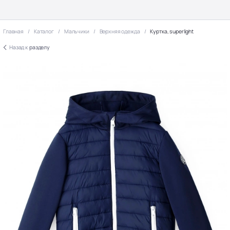
Главная
Каталог
Мальчики
Верхняя одежда
Куртка, superlight
Назад к
разделу