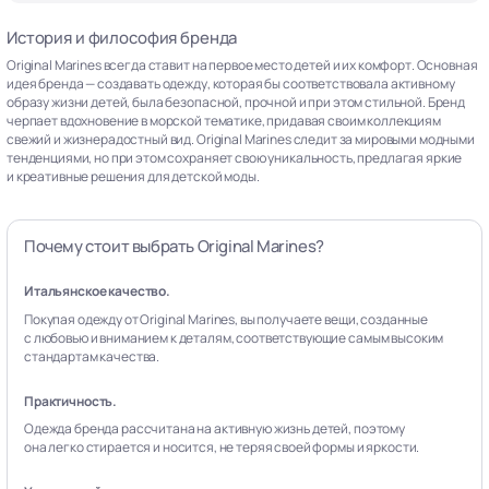
История и философия бренда
Original Marines всегда ставит на первое место детей и их комфорт. Основная
идея бренда — создавать одежду, которая бы соответствовала активному
образу жизни детей, была безопасной, прочной и при этом стильной. Бренд
черпает вдохновение в морской тематике, придавая своим коллекциям
свежий и жизнерадостный вид. Original Marines следит за мировыми модными
тенденциями, но при этом сохраняет свою уникальность, предлагая яркие
и креативные решения для детской моды.
Почему стоит выбрать Original Marines?
Итальянское качество.
Покупая одежду от Original Marines, вы получаете вещи, созданные
с любовью и вниманием к деталям, соответствующие самым высоким
стандартам качества.
Практичность.
Одежда бренда рассчитана на активную жизнь детей, поэтому
она легко стирается и носится, не теряя своей формы и яркости.