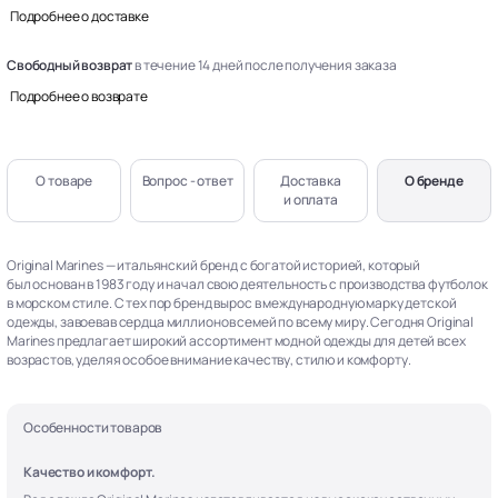
Подробнее о доставке
Свободный возврат
в течение 14 дней после получения заказа
Подробнее о возврате
О товаре
Вопрос - ответ
Доставка
О бренде
и оплата
Original Marines — итальянский бренд с богатой историей, который
был основан в 1983 году и начал свою деятельность с производства футболок
в морском стиле. С тех пор бренд вырос в международную марку детской
одежды, завоевав сердца миллионов семей по всему миру. Сегодня Original
Marines предлагает широкий ассортимент модной одежды для детей всех
возрастов, уделяя особое внимание качеству, стилю и комфорту.
Особенности товаров
Качество и комфорт.