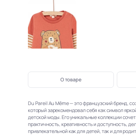
О товаре
Du Pareil Au Même — это французский бренд, со
который зарекомендовал себя как символ ярко
детской моды. Его уникальные коллекции сочет
практичность, креативность и доступность, де
привлекательной как для детей, так и для роди