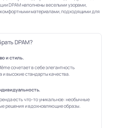
кции DPAM наполнены веселыми узорами,
 комфортными материалами, подходящими для
брать DPAM?
о и стиль.
Même сочетает в себе элегантность
 и высокие стандарты качества.
ндивидуальность.
ренда есть что-то уникальное: необычные
вые решения и вдохновляющие образы.