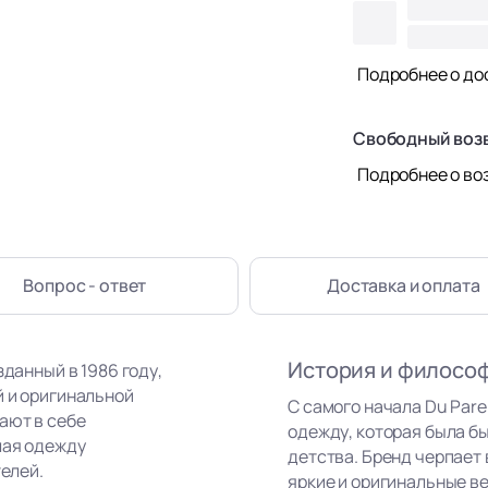
Подробнее о до
Свободный воз
Подробнее о во
Вопрос - ответ
Доставка
и оплата
История и филосо
зданный в 1986 году,
й и оригинальной
С самого начала Du Par
ают в себе
одежду, которая была бы
лая одежду
детства. Бренд черпает
телей.
яркие и оригинальные в