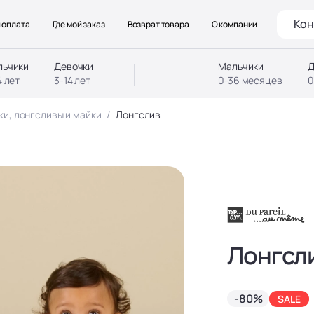
Кон
 оплата
Где мой заказ
Возврат товара
О компании
льчики
Девочки
Мальчики
Д
4 лет
3-14 лет
0-36 месяцев
0
ки, лонгсливы и майки
Лонгслив
Лонгсл
-80%
SALE