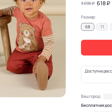
618 ₽
3 090 ₽
Размер:
68
71
Доступна расс
Ваш город:
Бесплатная дос