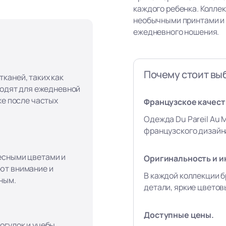
каждого ребенка. Колле
необычными принтами и
ежедневного ношения.
Почему стоит вы
каней, таких как
ходят для ежедневной
же после частых
Французское качеств
Одежда Du Pareil Au 
французского дизайна
есными цветами и
Оригинальность и и
ют внимание и
В каждой коллекции б
ным.
детали, яркие цвето
Доступные цены.
огулок и учебы,