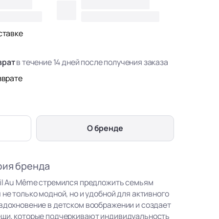
ставке
врат
в течение 14 дней после получения заказа
зврате
О бренде
фия бренда
eil Au Même стремился предложить семьям
 не только модной, но и удобной для активного
 вдохновение в детском воображении и создает
ещи, которые подчеркивают индивидуальность