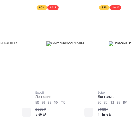
80%
SALE
65%
SALE
Boboli
Boboli
Лонгслив
Лонгслив
80
86
98
104
110
80
86
92
98
104
3 690 ₽
2 990 ₽
738 ₽
1 046 ₽