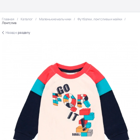
Главная
Каталог
Маленькие мальчики
Футболки, лонгсливы и майки
Лонгслив
Назад к
разделу