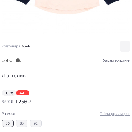
Код товара:
4346
Характеристики
Лонгслив
-65%
SALE
1 256 ₽
3 590 ₽
Размер:
Таблица размеров
80
86
92