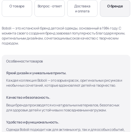
О товаре
Вопрос - ответ
Доставка
О бренде
и оплата
Boboli — это испанский бренд детской одежды, основанный в 1984 году. С
момента своего создания бренд завоевал популярность благодаря ярким,
оригинальным дизайнам, сочетающим высокое качество с творческим
подходом.
Особенности товаров
Яркий дизайн и уникальные принты.
Каждая коллекция Boboli — это взрыв красок, оригинальных рисунков и
необычных сочетаний, которые вдохновляют детей на творчество.
Качество и безопасность.
Вещи бренда производятся из натуральных материалов, безопасных
для здоровья детей и устойчивых к повседневным нагрузкам.
Удобство и функциональность.
Одежда Boboli подходит как для активных игр, так и для особых событий,