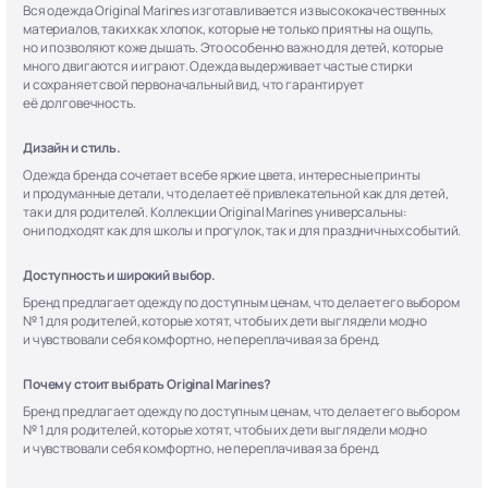
Вся одежда Original Marines изготавливается из высококачественных
материалов, таких как хлопок, которые не только приятны на ощупь,
но и позволяют коже дышать. Это особенно важно для детей, которые
много двигаются и играют. Одежда выдерживает частые стирки
и сохраняет свой первоначальный вид, что гарантирует
её долговечность.
Дизайн и стиль.
Одежда бренда сочетает в себе яркие цвета, интересные принты
и продуманные детали, что делает её привлекательной как для детей,
так и для родителей. Коллекции Original Marines универсальны:
они подходят как для школы и прогулок, так и для праздничных событий.
Доступность и широкий выбор.
Бренд предлагает одежду по доступным ценам, что делает его выбором
№ 1 для родителей, которые хотят, чтобы их дети выглядели модно
и чувствовали себя комфортно, не переплачивая за бренд.
Почему стоит выбрать Original Marines?
Бренд предлагает одежду по доступным ценам, что делает его выбором
№ 1 для родителей, которые хотят, чтобы их дети выглядели модно
и чувствовали себя комфортно, не переплачивая за бренд.