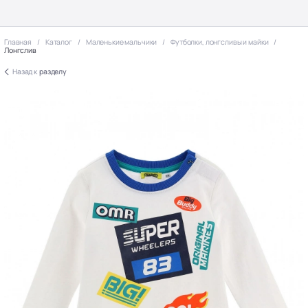
Главная
Каталог
Маленькие мальчики
Футболки, лонгсливы и майки
Лонгслив
Назад к
разделу