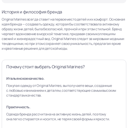
История и философия бренда
Original Marines всегда ставит на первое место детей и их комфорт. Основная
идея бренда — создавать одежду, которая бы соответствовала активному
образу жизни детей, была безопасной, прочной и при этом стильной. Бренд
черпает вдохновение в морской тематике, придавая своим коллекциям
свежий и жизнерадостный вид. Original Marines следит за мировыми модными
тенденциями, но при этом сохраняет свою уникальность, предлагая яркие
и креативные решения для детской моды.
Почему стоит выбрать Original Marines?
Итальянское качество.
Покупая одежду от Original Marines, вы получаете вещи, созданные
с любовью и вниманием к деталям, соответствующие самым высоким
стандартам качества.
Практичность.
Одежда бренда рассчитана на активную жизнь детей, поэтому
она легко стирается и носится, не теряя своей формы и яркости.