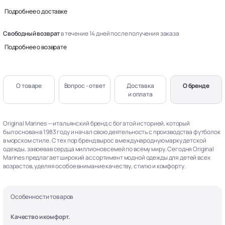
Подробнее о доставке
Свободный возврат
в течение 14 дней после получения заказа
Подробнее о возврате
О товаре
Вопрос - ответ
Доставка
О бренде
и оплата
Original Marines — итальянский бренд с богатой историей, который
был основан в 1983 году и начал свою деятельность с производства футболок
в морском стиле. С тех пор бренд вырос в международную марку детской
одежды, завоевав сердца миллионов семей по всему миру. Сегодня Original
Marines предлагает широкий ассортимент модной одежды для детей всех
возрастов, уделяя особое внимание качеству, стилю и комфорту.
Особенности товаров
Качество и комфорт.