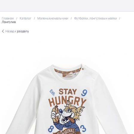
Главная
Каталог
Маленькие мальчики
Футболки, лонгсливы и майки
Лонгслив
Назад к
разделу