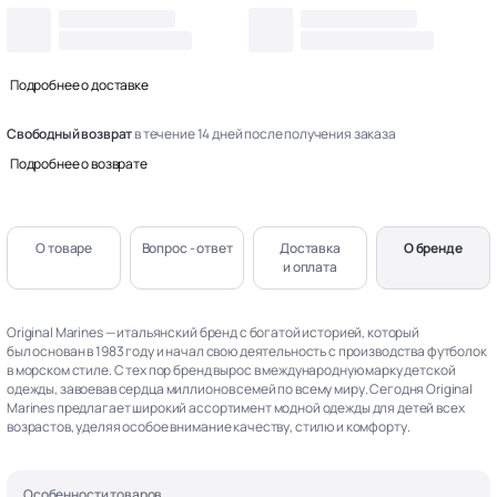
Подробнее о доставке
Свободный возврат
в течение 14 дней после получения заказа
Подробнее о возврате
О товаре
Вопрос - ответ
Доставка
О бренде
и оплата
Original Marines — итальянский бренд с богатой историей, который
был основан в 1983 году и начал свою деятельность с производства футболок
в морском стиле. С тех пор бренд вырос в международную марку детской
одежды, завоевав сердца миллионов семей по всему миру. Сегодня Original
Marines предлагает широкий ассортимент модной одежды для детей всех
возрастов, уделяя особое внимание качеству, стилю и комфорту.
Особенности товаров