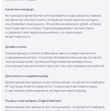
Качество и комфорт.
Вся одежда Original Marines изготавливается из высококачественных
материалов, таких как хлопок, которые не только приятны на ощупь,
но и позволяют коже дышать. Это особенно важно для детей, которые
много двигаются и играют. Одежда выдерживает частые стирки
и сохраняет свой первоначальный вид, что гарантирует
её долговечность.
Дизайн и стиль.
Одежда бренда сочетает в себе яркие цвета, интересные принты
и продуманные детали, что делает её привлекательной как для детей,
так и для родителей. Коллекции Original Marines универсальны:
они подходят как для школы и прогулок, так и для праздничных событий.
Доступность и широкий выбор.
Бренд предлагает одежду по доступным ценам, что делает его выбором
№ 1 для родителей, которые хотят, чтобы их дети выглядели модно
и чувствовали себя комфортно, не переплачивая за бренд.
Почему стоит выбрать Original Marines?
Бренд предлагает одежду по доступным ценам, что делает его выбором