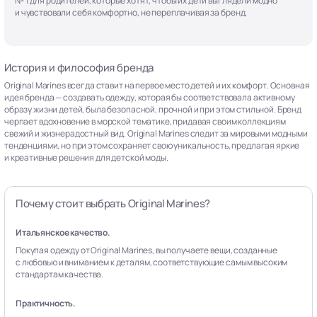
№ 1 для родителей, которые хотят, чтобы их дети выглядели модно
и чувствовали себя комфортно, не переплачивая за бренд.
История и философия бренда
Original Marines всегда ставит на первое место детей и их комфорт. Основная
идея бренда — создавать одежду, которая бы соответствовала активному
образу жизни детей, была безопасной, прочной и при этом стильной. Бренд
черпает вдохновение в морской тематике, придавая своим коллекциям
свежий и жизнерадостный вид. Original Marines следит за мировыми модными
тенденциями, но при этом сохраняет свою уникальность, предлагая яркие
и креативные решения для детской моды.
Почему стоит выбрать Original Marines?
Итальянское качество.
Покупая одежду от Original Marines, вы получаете вещи, созданные
с любовью и вниманием к деталям, соответствующие самым высоким
стандартам качества.
Практичность.