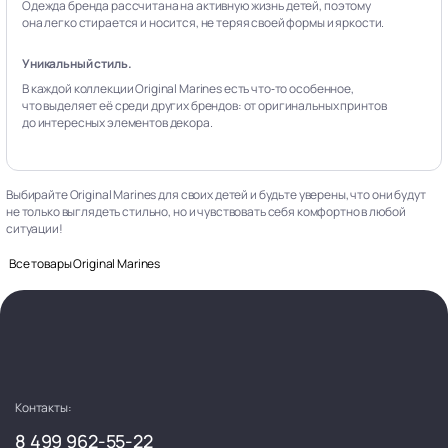
Одежда бренда рассчитана на активную жизнь детей, поэтому
она легко стирается и носится, не теряя своей формы и яркости.
Уникальный стиль.
В каждой коллекции Original Marines есть что‑то особенное,
что выделяет её среди других брендов: от оригинальных принтов
до интересных элементов декора.
Выбирайте Original Marines для своих детей и будьте уверены, что они будут
не только выглядеть стильно, но и чувствовать себя комфортно в любой
ситуации!
Все товары Original Marines
Контакты:
8 499 962-55-22