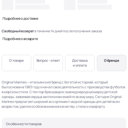
Подробнее о доставке
Свободный возврат
в течение 14 дней после получения заказа
Подробнее о возврате
О товаре
Вопрос - ответ
Доставка
О бренде
и оплата
Original Marines — итальянский бренд с богатой историей, который
был основан в 1983 году и начал свою деятельность с производства футболок
в морском стиле. С тех пор бренд вырос в международную марку детской
одежды, завоевав сердца миллионов семей по всему миру. Сегодня Original
Marines предлагает широкий ассортимент модной одежды для детей всех
возрастов, уделяя особое внимание качеству, стилю и комфорту.
Особенности товаров