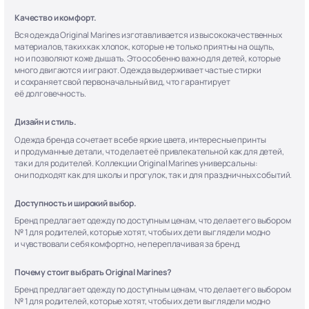
Качество и комфорт.
Вся одежда Original Marines изготавливается из высококачественных
материалов, таких как хлопок, которые не только приятны на ощупь,
но и позволяют коже дышать. Это особенно важно для детей, которые
много двигаются и играют. Одежда выдерживает частые стирки
и сохраняет свой первоначальный вид, что гарантирует
её долговечность.
Дизайн и стиль.
Одежда бренда сочетает в себе яркие цвета, интересные принты
и продуманные детали, что делает её привлекательной как для детей,
так и для родителей. Коллекции Original Marines универсальны:
они подходят как для школы и прогулок, так и для праздничных событий.
Доступность и широкий выбор.
Бренд предлагает одежду по доступным ценам, что делает его выбором
№ 1 для родителей, которые хотят, чтобы их дети выглядели модно
и чувствовали себя комфортно, не переплачивая за бренд.
Почему стоит выбрать Original Marines?
Бренд предлагает одежду по доступным ценам, что делает его выбором
№ 1 для родителей, которые хотят, чтобы их дети выглядели модно