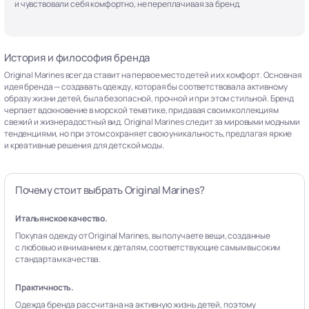
и чувствовали себя комфортно, не переплачивая за бренд.
История и философия бренда
Original Marines всегда ставит на первое место детей и их комфорт. Основная
идея бренда — создавать одежду, которая бы соответствовала активному
образу жизни детей, была безопасной, прочной и при этом стильной. Бренд
черпает вдохновение в морской тематике, придавая своим коллекциям
свежий и жизнерадостный вид. Original Marines следит за мировыми модными
тенденциями, но при этом сохраняет свою уникальность, предлагая яркие
и креативные решения для детской моды.
Почему стоит выбрать Original Marines?
Итальянское качество.
Покупая одежду от Original Marines, вы получаете вещи, созданные
с любовью и вниманием к деталям, соответствующие самым высоким
стандартам качества.
Практичность.
Одежда бренда рассчитана на активную жизнь детей, поэтому