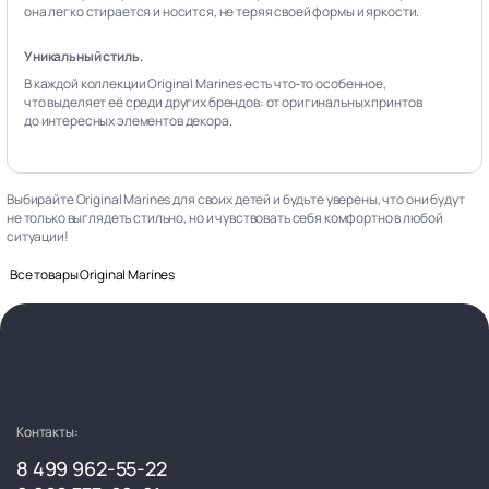
она легко стирается и носится, не теряя своей формы и яркости.
Уникальный стиль.
В каждой коллекции Original Marines есть что‑то особенное,
что выделяет её среди других брендов: от оригинальных принтов
до интересных элементов декора.
Выбирайте Original Marines для своих детей и будьте уверены, что они будут
не только выглядеть стильно, но и чувствовать себя комфортно в любой
ситуации!
Все товары Original Marines
Контакты:
8 499 962-55-22