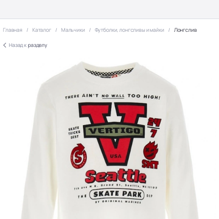
Главная
Каталог
Мальчики
Футболки, лонгсливы и майки
Лонгслив
Назад к
разделу