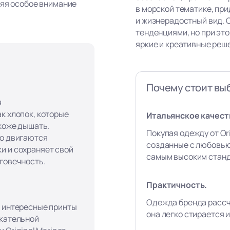
ляя особое внимание
в морской тематике, пр
и жизнерадостный вид. 
тенденциями, но при эт
яркие и креативные реш
Почему стоит выб
я
к хлопок, которые
Итальянское качест
 коже дышать.
Покупая одежду от Ori
го двигаются
созданные с любовью
и и сохраняет свой
самым высоким станд
лговечность.
Практичность.
Одежда бренда рассч
, интересные принты
она легко стирается и
екательной