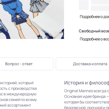
Подробнее о до
Свободный воз
Подробнее о во
Вопрос - ответ
Доставка
и оплата
История и филосо
 историей, который
ность с производства
Original Marines всегда 
рос в международную
Основная идея бренда —
онов семей по всему
которая бы соответство
рокий ассортимент
безопасной, прочной и п