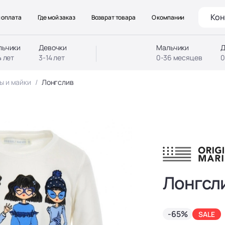
Кон
 оплата
Где мой заказ
Возврат товара
О компании
льчики
Девочки
Мальчики
Д
4 лет
3-14 лет
0-36 месяцев
0
ы и майки
Лонгслив
Лонгсл
-65%
SALE