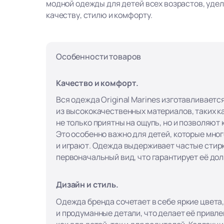
модной одежды для детей всех возрастов, уде
качеству, стилю и комфорту.
Особенности товаров
Качество и комфорт.
Вся одежда Original Marines изготавливаетс
из высококачественных материалов, таких ка
не только приятны на ощупь, но и позволяют
Это особенно важно для детей, которые мно
и играют. Одежда выдерживает частые стирк
первоначальный вид, что гарантирует её до
Дизайн и стиль.
Одежда бренда сочетает в себе яркие цвета
и продуманные детали, что делает её привл