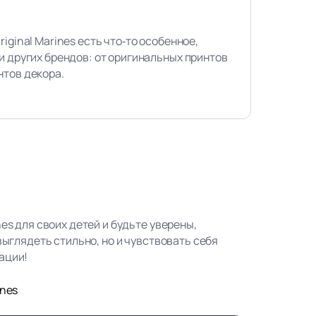
iginal Marines есть что‑то особенное,
и других брендов: от оригинальных принтов
нтов декора.
nes для своих детей и будьте уверены,
 выглядеть стильно, но и чувствовать себя
ации!
ines