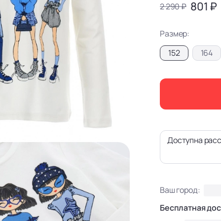
801 ₽
2 290 ₽
Размер:
152
164
Доступна расс
Ваш город:
Бесплатная дос