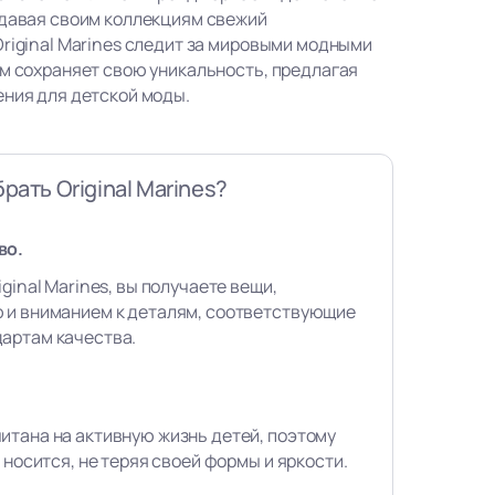
идавая своим коллекциям свежий
Original Marines следит за мировыми модными
ом сохраняет свою уникальность, предлагая
ения для детской моды.
рать Original Marines?
во.
ginal Marines, вы получаете вещи,
 и вниманием к деталям, соответствующие
артам качества.
итана на активную жизнь детей, поэтому
 носится, не теряя своей формы и яркости.