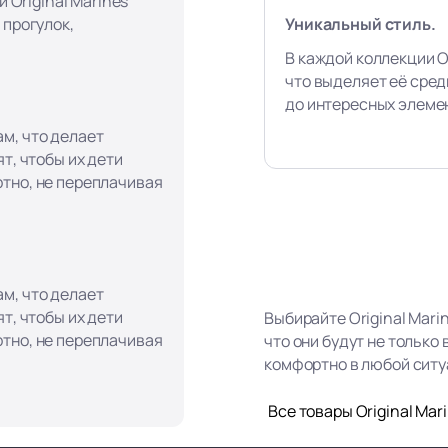
и Original Marines
Уникальный стиль.
 прогулок,
В каждой коллекции Or
что выделяет её сред
до интересных элеме
м, что делает
т, чтобы их дети
тно, не переплачивая
м, что делает
т, чтобы их дети
Выбирайте Original Mari
тно, не переплачивая
что они будут не только
комфортно в любой ситу
Все товары Original Mar