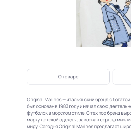
О товаре
Original Marines — итальянский бренд с богатой
был основан в 1983 году и начал свою деятель
футболок в морском стиле. С тех пор бренд вы
марку детской одежды, завоевав сердца милли
миру. Сегодня Original Marines предлагает ши