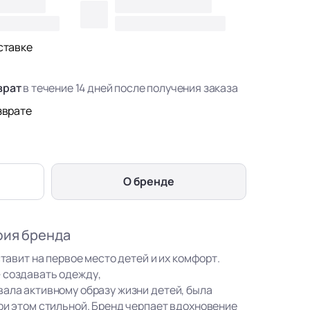
ставке
врат
в течение 14 дней после получения заказа
зврате
О бренде
фия бренда
ставит на первое место детей и их комфорт.
 создавать одежду,
вала активному образу жизни детей, была
ри этом стильной. Бренд черпает вдохновение