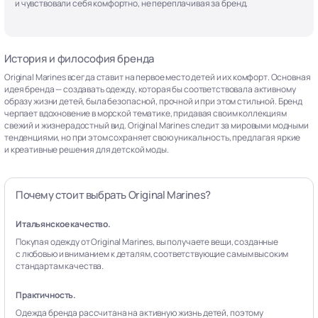
и чувствовали себя комфортно, не переплачивая за бренд.
История и философия бренда
Original Marines всегда ставит на первое место детей и их комфорт. Основная
идея бренда — создавать одежду, которая бы соответствовала активному
образу жизни детей, была безопасной, прочной и при этом стильной. Бренд
черпает вдохновение в морской тематике, придавая своим коллекциям
свежий и жизнерадостный вид. Original Marines следит за мировыми модными
тенденциями, но при этом сохраняет свою уникальность, предлагая яркие
и креативные решения для детской моды.
Почему стоит выбрать Original Marines?
Итальянское качество.
Покупая одежду от Original Marines, вы получаете вещи, созданные
с любовью и вниманием к деталям, соответствующие самым высоким
стандартам качества.
Практичность.
Одежда бренда рассчитана на активную жизнь детей, поэтому