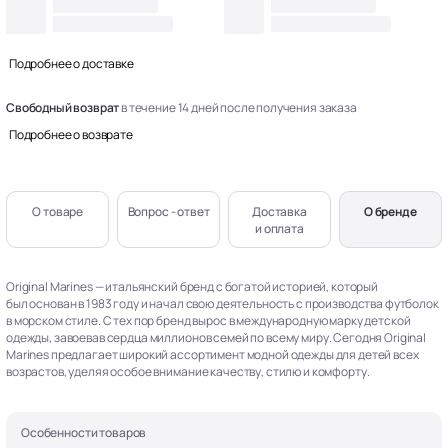
Подробнее о доставке
Свободный возврат
в течение 14 дней после получения заказа
Подробнее о возврате
О товаре
Вопрос - ответ
Доставка
О бренде
и оплата
Original Marines — итальянский бренд с богатой историей, который
был основан в 1983 году и начал свою деятельность с производства футболок
в морском стиле. С тех пор бренд вырос в международную марку детской
одежды, завоевав сердца миллионов семей по всему миру. Сегодня Original
Marines предлагает широкий ассортимент модной одежды для детей всех
возрастов, уделяя особое внимание качеству, стилю и комфорту.
Особенности товаров