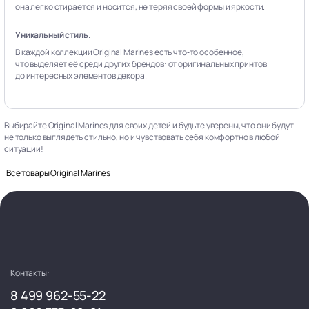
она легко стирается и носится, не теряя своей формы и яркости.
Уникальный стиль.
В каждой коллекции Original Marines есть что‑то особенное,
что выделяет её среди других брендов: от оригинальных принтов
до интересных элементов декора.
Выбирайте Original Marines для своих детей и будьте уверены, что они будут
не только выглядеть стильно, но и чувствовать себя комфортно в любой
ситуации!
Все товары Original Marines
Контакты:
8 499 962-55-22