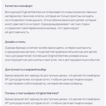
Качество и комфорт.
Вся одежда Original Marines изготавливается из высококачественных
материалов, таких как хлопок, которые не только приятны на ощупь,
но и позволяют коже дышать. Это особенно важно для детей, которые
много двигаются и играют. Одежда выдерживает частые стирки
и сохраняет свой первоначальный вид, что гарантирует
её долговечность.
Дизайн и стиль.
Одежда бренда сочетает в себе яркие цвета, интересные принты
и продуманные детали, что делает её привлекательной как для детей,
так и для родителей. Коллекции Original Marines универсальны:
они подходят как для школы и прогулок, так и для праздничных событий.
Доступность и широкий выбор.
Бренд предлагает одежду по доступным ценам, что делает его выбором
№ 1 для родителей, которые хотят, чтобы их дети выглядели модно
и чувствовали себя комфортно, не переплачивая за бренд.
Почему стоит выбрать Original Marines?
Бренд предлагает одежду по доступным ценам, что делает его выбором
№ 1 для родителей, которые хотят, чтобы их дети выглядели модно