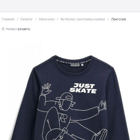
Главная
Каталог
Мальчики
Футболки, лонгсливы и майки
Лонгслив
Назад к
разделу